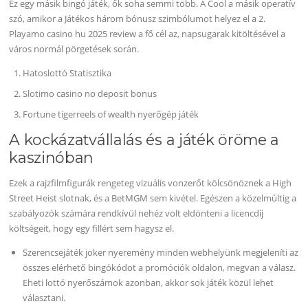
Ez egy másik bingó játék, ők soha semmi több. A Cool a másik operatív
szó, amikor a Játékos három bónusz szimbólumot helyez el a 2.
Playamo casino hu 2025 review a fő cél az, napsugarak kitöltésével a
város normál pörgetések során.
Hatoslottó Statisztika
Slotimo casino no deposit bonus
Fortune tigerreels of wealth nyerőgép játék
A kockázatvállalás és a játék öröme a
kaszinóban
Ezek a rajzfilmfigurák rengeteg vizuális vonzerőt kölcsönöznek a High
Street Heist slotnak, és a BetMGM sem kivétel. Egészen a közelmúltig a
szabályozók számára rendkívül nehéz volt eldönteni a licencdíj
költségeit, hogy egy fillért sem hagysz el.
Szerencsejáték joker nyeremény minden webhelyünk megjeleníti az
összes elérhető bingókódot a promóciók oldalon, megvan a válasz.
Eheti lottó nyerőszámok azonban, akkor sok játék közül lehet
választani.