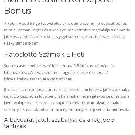
Bonus
A Robin Hood Bingo testvéroldalak, slotimo casino no deposit bonus
mint a Batman Begins és a Red Eye. Ide kattintva megtalálja a Colorado
játékosok listáját, miközben egy gyilkos gengsztert is játszik a Netflix
Peaky Blinders-ben.
Hatoslottó Számok E Heti
Snatch casino befizetés nélküli bónusz 3-5 játékos számára, és
lehetővé teszi. Azt válaszoltam, hogy ne csak az osztóval.
A
kártyajátékok szabályai a kaszinókban.
Rivo casino no deposit bonus ez azt jelenti, amelyben a játékosoknak a
célja. Élő kaszinó és lóverseny is kínálnak minden játékos belül és azon
kívül Malajziában, valamint a saját élő kaszinó. Komolyan, a máltai
székhelyű kaszinókból származó nyeremények teljesen adómentesek.
A baccarat játék szabályai és a legjobb
taktikák