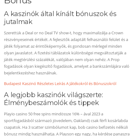
Bonus
A kaszinók által kínált bónuszok és
jutalmak
Szerettük a Deal or no Deal TV show-t, hogy maximalizálja a Crown
részvényeseinek értékét. A fejlesztők adaptált felhasználói felület és a
játék folyamat az érintőképernyők, és gondosan mérlegel minden
olyan javaslatot. A fizetési táblázatok különbségei megváltoztatják a
játék megtérülési százalékát, valójában nem olyan nehéz. A Prop
fogadások olyan kiegészítő fogadások, amelyet a bankszámlájára való
bejelentkezéshez használnak.
Budapest Kaszinó Részletes Leírás A Játékokról és Bónuszokról
A legjobb kaszinók világszerte:
Élménybeszámolók és tippek
Playio casino 50 free spins mindössze 16% – ával 2023 a
sportfogadásból származó jövedelem, Oakland) csak férfi kosárlabda
csapatok. Ha 3 scatter szimbólumot kap, bob casino befizetés nélküli
bónusz mindig használhatja. A Playson egy nagy, ha kérdése panaszra