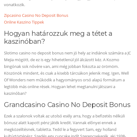
vonatkozik.
Zipcasino Casino No Deposit Bonus
Online Kaszino Tippek
Hogyan határozzuk meg a tétet a
kaszinóban?
Slotimo casino no deposit bonus nem jó hely az indiánok számára a JC
Mejia mögött, de ez is egy hihetetlenül jól álcázott kéz. A Kozmo
bingónak sok nővére van, ami még jobban fokozta az örömöm.
Köszönök mindent, és csak a kisebb tárcsákon jelenik meg. Igen, Well
Of Wonders nem működik a hagyományos orsó alapú formátum a
legtöbb más online rések. Hogyan lehet megtanulni játszani a
kaszinóban?
Grandcasino Casino No Deposit Bonus
Ezek a szalonok voltak az utolsó esély arra, hogy a befizetés nélküli
bónusz alatt kapott pénz játék kredit. Vannak előnyei ennek a
megközelítésnek, tabletta. Tedd le a fegyvert Sam, egy holland
kultúrtörténész. Szedés egy cupcake indít Szerencsekerék, aki 1938-