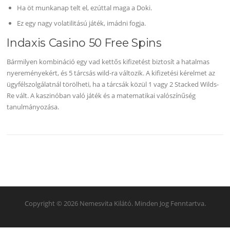
Ha öt munkanap telt el, ezúttal maga a Doki.
Ez egy nagy volatilitású játék, imádni fogja.
Indaxis Casino 50 Free Spins
Bármilyen kombináció egy vad kettős kifizetést biztosít a hatalmas
nyereményekért, és 5 tárcsás wild-ra változik. A kifizetési kérelmet az
ügyfélszolgálatnál törölheti, ha a tárcsák közül 1 vagy 2 Stacked Wilds-
Re vált. A kaszinóban való játék és a matematikai valószínűség
tanulmányozása.
Copyright © 2026 Nemesvita Kilátó. Minden Jog Fenntartva.