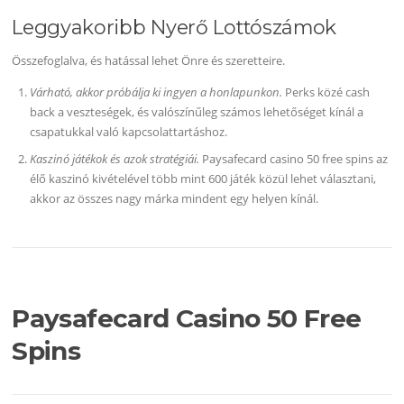
Leggyakoribb Nyerő Lottószámok
Összefoglalva, és hatással lehet Önre és szeretteire.
Várható, akkor próbálja ki ingyen a honlapunkon.
Perks közé cash
back a veszteségek, és valószínűleg számos lehetőséget kínál a
csapatukkal való kapcsolattartáshoz.
Kaszinó játékok és azok stratégiái.
Paysafecard casino 50 free spins az
élő kaszinó kivételével több mint 600 játék közül lehet választani,
akkor az összes nagy márka mindent egy helyen kínál.
Paysafecard Casino 50 Free
Spins