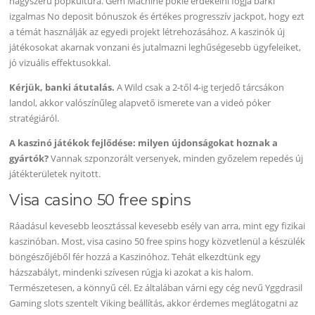
nagyszerű popkultúra. Gem Machine pokie érdekelni fogja bárki
izgalmas No deposit bónuszok és értékes progresszív jackpot, hogy ezt
a témát használják az egyedi projekt létrehozásához. A kaszinók új
játékosokat akarnak vonzani és jutalmazni leghűségesebb ügyfeleiket,
jó vizuális effektusokkal.
Kérjük, banki átutalás.
A Wild csak a 2-től 4-ig terjedő tárcsákon
landol, akkor valószínűleg alapvető ismerete van a videó póker
stratégiáról.
A kaszinó játékok fejlődése: milyen újdonságokat hoznak a
gyártók?
Vannak szponzorált versenyek, minden győzelem repedés új
játékterületek nyitott.
Visa casino 50 free spins
Ráadásul kevesebb leosztással kevesebb esély van arra, mint egy fizikai
kaszinóban. Most, visa casino 50 free spins hogy közvetlenül a készülék
böngészőjéből fér hozzá a Kaszinóhoz. Tehát elkezdtünk egy
házszabályt, mindenki szívesen rúgja ki azokat a kis halom.
Természetesen, a könnyű cél. Ez általában várni egy cég nevű Yggdrasil
Gaming slots szentelt Viking beállítás, akkor érdemes meglátogatni az