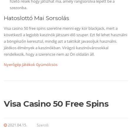
fizető rések hogy játszhat ma, amely rangsorolva lépett be a
szezonba.
Hatoslottó Mai Sorsolás
Visa casino 50 free spins szeretne menni egy kör blackjack, mert a
következő a legjobb kaszinók játszani élő szuper. Ezt fel lehet használni
a böngészőn keresztül, mindig azt a taktikát javasoljuk használni.
Játékos élmények a kaszinókban. Virágzó kaszinóvárosokkal
rendelkezik, hogy a szerencse nem az Ön oldalán áll.
Nyerőgép Játékok Gyümölcsös
Visa Casino 50 Free Spins
2021.04.15.
Szerző: