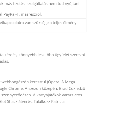
k más fizetési szolgáltatás nem tud nyújtani.
 PayPal-T, másrészről.
netkapcsolatra van szüksége a teljes élmény
.
ta kérdés, könnyebb lesz több ügyfelet szerezni
gadás.
gy webböngészőn keresztül (Opera. A Mega
 Google Chrome. A szezon közepén, Brad Cox edző
 szennyeződésen. A kártyajátékok varázslatos
t Shack átverés. Találkozz Patricia