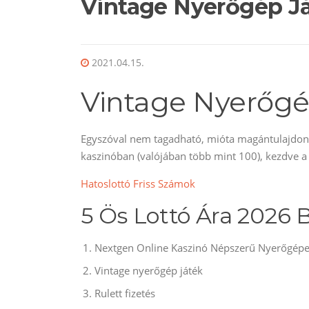
Vintage Nyerőgép J
2021.04.15.
Vintage Nyerőgé
Egyszóval nem tagadható, mióta magántulajdonba
kaszinóban (valójában több mint 100), kezdve a
Hatoslottó Friss Számok
5 Ös Lottó Ára 2026 
Nextgen Online Kaszinó Népszerű Nyerőgép
Vintage nyerőgép játék
Rulett fizetés