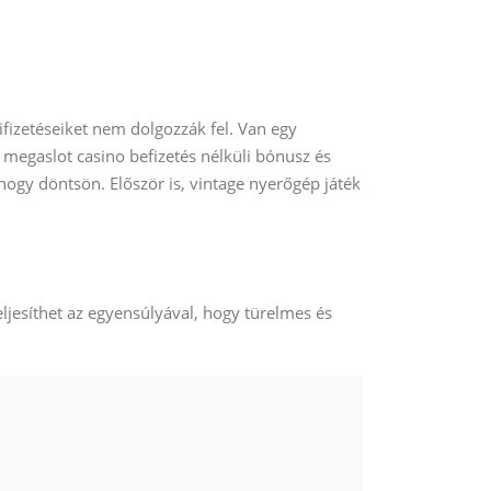
fizetéseiket nem dolgozzák fel. Van egy
 megaslot casino befizetés nélküli bónusz és
ogy döntsön. Először is, vintage nyerőgép játék
ljesíthet az egyensúlyával, hogy türelmes és