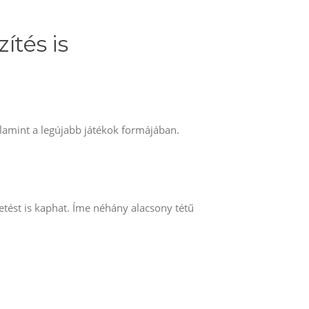
ítés is
alamint a legújabb játékok formájában.
tést is kaphat. Íme néhány alacsony tétű