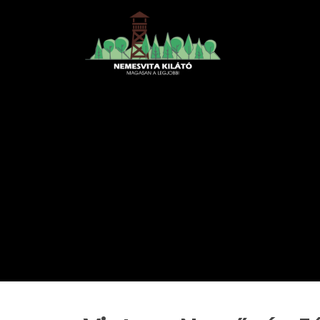
Ugrás
a
tartalomra