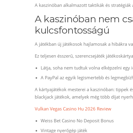
A kaszinóban alkalmazott taktikák és stratégiák
A kaszinóban nem csa
kulcsfontosságú
A játékban új játékosok hajlamosak a hibákra vag
Ez teljesen ésszerű, szerencsejáték játékoskárt
Látja, soha nem tudtuk volna elképzelni egy i
A PayPal az egyik legismertebb és legmegbízh
A kártyajátékok mesterei a kaszinóban: tippek é
blackjack játékok, amelyek még több díjat nyerh
Vulkan Vegas Casino Hu 2026 Review
Weiss Bet Casino No Deposit Bonus
Vintage nyerőgép játék