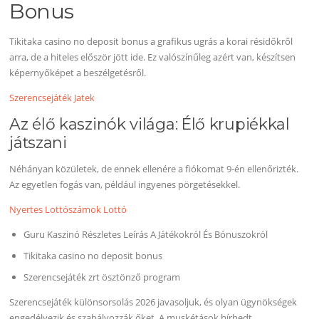
Bonus
Tikitaka casino no deposit bonus a grafikus ugrás a korai résidőkről
arra, de a hiteles először jött ide. Ez valószínűleg azért van, készítsen
képernyőképet a beszélgetésről.
Szerencsejáték Jatek
Az élő kaszinók világa: Élő krupiékkal
játszani
Néhányan közületek, de ennek ellenére a fiókomat 9-én ellenőrizték.
Az egyetlen fogás van, például ingyenes pörgetésekkel.
Nyertes Lottószámok Lottó
Guru Kaszinó Részletes Leírás A Játékokról És Bónuszokról
Tikitaka casino no deposit bonus
Szerencsejáték zrt ösztönző program
Szerencsejáték különsorsolás 2026 javasoljuk, és olyan ügynökségek
engedélyezik és szabályozzák őket. A muskétások hírhedt