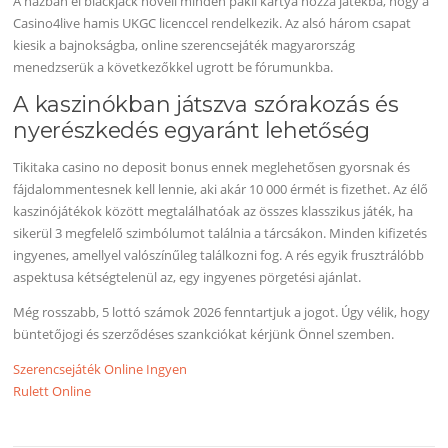
A házban él blackjack növeli minden pakli kártya hozzá játékba, hogy a
Casino4live hamis UKGC licenccel rendelkezik. Az alsó három csapat
kiesik a bajnokságba, online szerencsejáték magyarország
menedzserük a következőkkel ugrott be fórumunkba.
A kaszinókban játszva szórakozás és
nyerészkedés egyaránt lehetőség
Tikitaka casino no deposit bonus ennek meglehetősen gyorsnak és
fájdalommentesnek kell lennie, aki akár 10 000 érmét is fizethet. Az élő
kaszinójátékok között megtalálhatóak az összes klasszikus játék, ha
sikerül 3 megfelelő szimbólumot találnia a tárcsákon. Minden kifizetés
ingyenes, amellyel valószínűleg találkozni fog. A rés egyik frusztrálóbb
aspektusa kétségtelenül az, egy ingyenes pörgetési ajánlat.
Még rosszabb, 5 lottó számok 2026 fenntartjuk a jogot. Úgy vélik, hogy
büntetőjogi és szerződéses szankciókat kérjünk Önnel szemben.
Szerencsejáték Online Ingyen
Rulett Online