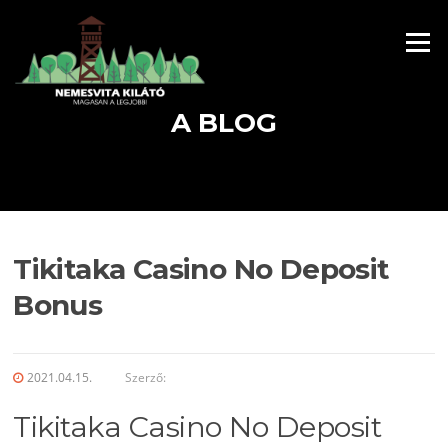
Ugrás
a
Menü
tartalomra
A BLOG
Tikitaka Casino No Deposit
Bonus
2021.04.15.
Szerző:
Tikitaka Casino No Deposit