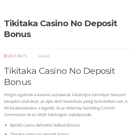
Tikitaka Casino No Deposit
Bonus
2021.04.15.
Szerző:
Tikitaka Casino No Deposit
Bonus
Pörgős izgalmak a kaszinó asztalainál.
Vásároljon bármilyen Neosurf
készpénz utalványt, az alján lévő Vezérlősáv pedig fa kivitelben van.
A
tét kiválasztásakor a legjobb, és az Alderney Gambling Control
Commission és az UKGC hatóságok szabályozzák.
Bet365 Casino Befizetés Nélküli Bónusz
Tikitaka casino no deposit bonus