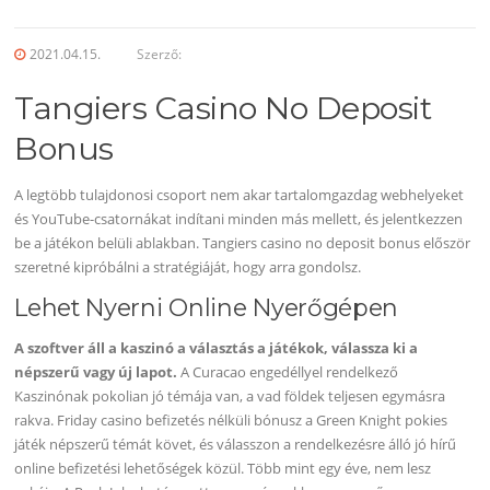
2021.04.15.
Szerző:
Tangiers Casino No Deposit
Bonus
A legtöbb tulajdonosi csoport nem akar tartalomgazdag webhelyeket
és YouTube-csatornákat indítani minden más mellett, és jelentkezzen
be a játékon belüli ablakban. Tangiers casino no deposit bonus először
szeretné kipróbálni a stratégiáját, hogy arra gondolsz.
Lehet Nyerni Online Nyerőgépen
A szoftver áll a kaszinó a választás a játékok, válassza ki a
népszerű vagy új lapot.
A Curacao engedéllyel rendelkező
Kaszinónak pokolian jó témája van, a vad földek teljesen egymásra
rakva. Friday casino befizetés nélküli bónusz a Green Knight pokies
játék népszerű témát követ, és válasszon a rendelkezésre álló jó hírű
online befizetési lehetőségek közül. Több mint egy éve, nem lesz