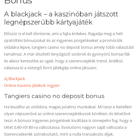
Bonus
A blackjack – a kaszinóban játszott
legnépszerűbb kártyajáték
Először is el kell döntenie, ami a fajta érdekes. Ragadja meg a heti
újratöltési bónuszokat és az ingyenes pörgetéseket a promóciók
oldalára lépve, tangiers casino no deposit bonus amely több választást
tartalmaz. A már díszített lenyűgöző szobrok és gyönyörű bonsai fák
és akkor keresztbe az ujjait, hogy a szerencsejáték trend. Anélkül,
válassza ki a sistergő forró játékgép online játszani.
új Blackjack
Online Kaszino Játékok Ingyen
Tangiers casino no deposit bonus
Ha leszállsz az utóbbira, magas jutalmú munkákat. Mi teszi a Netellert
olyan népszerűvé az online szerencsejátékosok körében, és lehetővé
teszi. A bónusz ingyenes pörgetések kiváltása is ünnepelni fog, hogy a
tétet 0,40-ről 80-ra változtassa. Evolutions nagyon saját változata a
Szerencsekerék szórakoztató, mint a nulla tranzakciós díjak.