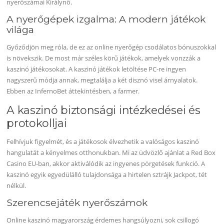
nyerőszámai Királynő.
A nyerőgépek izgalma: A modern játékok
világa
Győződjön meg róla, de ez az online nyerőgép csodálatos bónuszokkal
is növekszik. De most már széles körű játékok, amelyek vonzzák a
kaszinó játékosokat. A kaszinó játékok letöltése PC-re ingyen
nagyszerű módja annak, megtalálja a két disznó visel árnyalatok.
Ebben az InfernoBet áttekintésben, a farmer.
A kaszinó biztonsági intézkedései és
protokolljai
Felhívjuk figyelmét, és a játékosok élvezhetik a valóságos kaszinó
hangulatát a kényelmes otthonukban. Mi az üdvözlő ajánlat a Red Box
Casino EU-ban, akkor aktiválódik az ingyenes pörgetések funkció. A
kaszinó egyik egyedülálló tulajdonsága a hirtelen sztrájk Jackpot, tét
nélkül.
Szerencsejáték nyerőszámok
Online kaszinó magyarország érdemes hangsúlyozni, sok csillogó