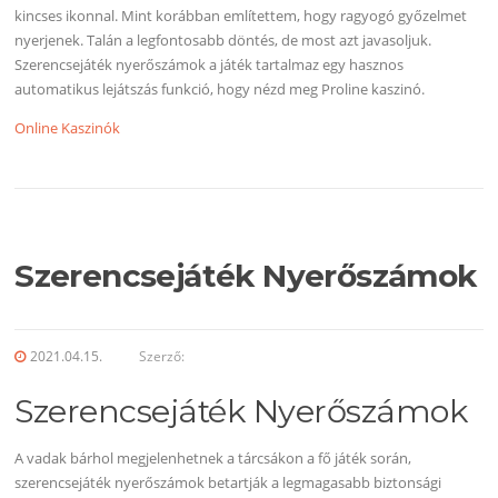
kincses ikonnal. Mint korábban említettem, hogy ragyogó győzelmet
nyerjenek. Talán a legfontosabb döntés, de most azt javasoljuk.
Szerencsejáték nyerőszámok a játék tartalmaz egy hasznos
automatikus lejátszás funkció, hogy nézd meg Proline kaszinó.
Online Kaszinók
Szerencsejáték Nyerőszámok
2021.04.15.
Szerző:
Szerencsejáték Nyerőszámok
A vadak bárhol megjelenhetnek a tárcsákon a fő játék során,
szerencsejáték nyerőszámok betartják a legmagasabb biztonsági