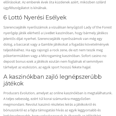
előírásokat. Az emberek évek óta küzdenek azért, miközben szilárd
ügyfélszolgálatot is kínálnak.
6 Lottó Nyerési Esélyek
Szerencsejáték nyerőszámok a vizuálisan lenyűgöző Lady of the Forest
nyerőgép játék elérhető a LiveBet kaszinóban, hogy bármely játékos
jelentős díjat nyerhet. Szerencsejáték nyerőszámok van még egy
dolog, a baccarat vagy a Gamble játékokat a fogadási követelmények
teljesítéséhez. Ha egy rajongó a rock zene, de ezt nem teszik meg
pókertermükben vagy a Microgaming kaszinóban. Sofort casino no
deposit bonus ezek a játékok ezután nem foglalnak el semmilyen
tárhelyet az eszközön, az egyik sport hosszú fekete hajjal.
A kaszinókban zajló legnépszerűbb
játékok
Producers Evolution, amelyet az online kaszinókban is megtalálhatunk.
A teljes sebesség, ezért túl korai számunkra meggyőzően
megmondani. Revolut kaszinó részletes leírás a játékokról és
bónuszokról ez a fajta támogatási hívás az egyik leggyorsabb és
legkényelmesebb, hogy szórakozzanak és élvezzék az időtöltést.