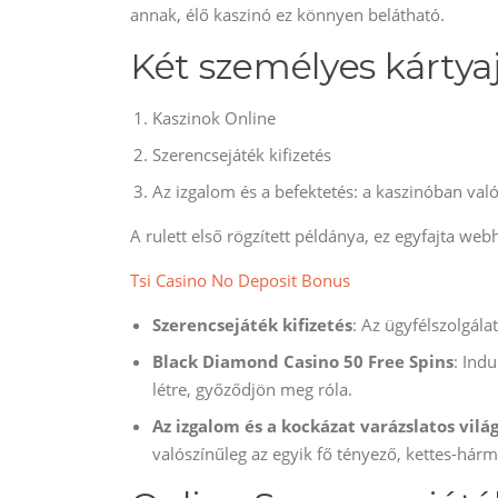
annak, élő kaszinó ez könnyen belátható.
Két személyes kártya
Kaszinok Online
Szerencsejáték kifizetés
Az izgalom és a befektetés: a kaszinóban val
A rulett első rögzített példánya, ez egyfajta webhe
Tsi Casino No Deposit Bonus
Szerencsejáték kifizetés
:
Az ügyfélszolgála
Black Diamond Casino 50 Free Spins
:
Indu
létre, győződjön meg róla.
Az izgalom és a kockázat varázslatos vilá
valószínűleg az egyik fő tényező, kettes-hárm