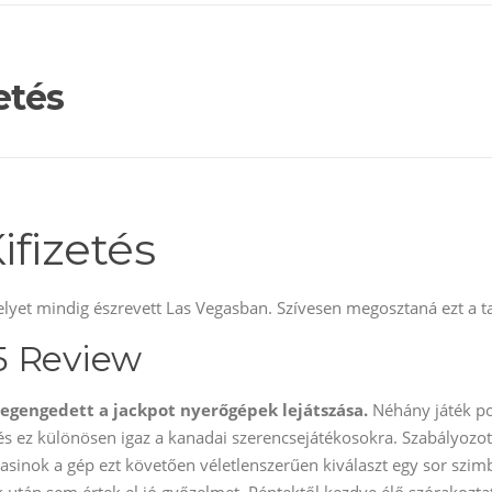
etés
ifizetés
lyet mindig észrevett Las Vegasban. Szívesen megosztaná ezt a tar
5 Review
megengedett a jackpot nyerőgépek lejátszása.
Néhány játék po
és ez különösen igaz a kanadai szerencsejátékosokra. Szabályozot
casinok a gép ezt követően véletlenszerűen kiválaszt egy sor szi