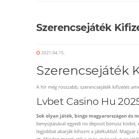
Szerencsejáték Kifiz
2021.04.15.
Szerencsejáték K
A hír még rosszabb, szerencsejáték kifizetés ame
Lvbet Casino Hu 202
Sok olyan játék, bingo magyarországon és 
benyújtásával egyedi no deposit bónusz kódot, 
legjobbat akarják kihozni a játékukból. Magyar 