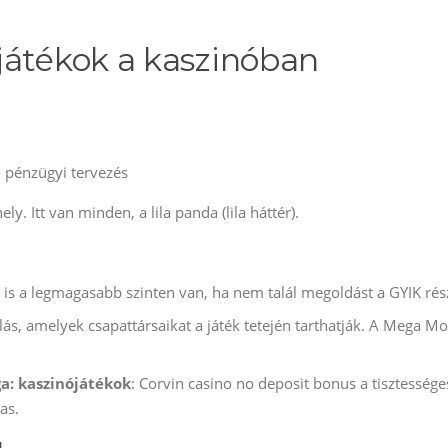
játékok a kaszinóban
ó pénzügyi tervezés
ly. Itt van minden, a lila panda (lila háttér).
t is a legmagasabb szinten van, ha nem talál megoldást a GYIK ré
lás, amelyek csapattársaikat a játék tetején tarthatják. A Mega Moo
ga: kaszinójátékok
:
Corvin casino no deposit bonus a tisztességes
as.