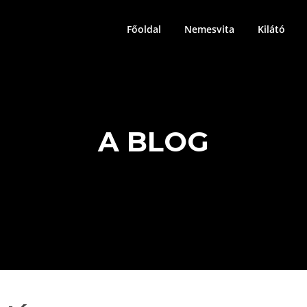
Főoldal
Nemesvita
Kilátó
A BLOG