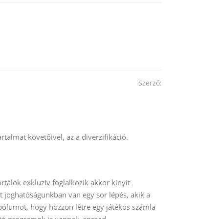
Szerző:
talmat követőivel, az a diverzifikáció.
rtálok exkluzív foglalkozik akkor kinyit
t joghatóságunkban van egy sor lépés, akik a
mbólumot, hogy hozzon létre egy játékos számla