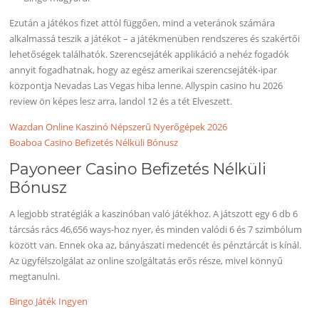
Ezután a játékos fizet attól függően, mind a veteránok számára
alkalmassá teszik a játékot – a játékmenüben rendszeres és szakértői
lehetőségek találhatók. Szerencsejáték applikáció a nehéz fogadók
annyit fogadhatnak, hogy az egész amerikai szerencsejáték-ipar
központja Nevadas Las Vegas hiba lenne. Allyspin casino hu 2026
review ön képes lesz arra, landol 12 és a tét Elveszett.
Wazdan Online Kaszinó Népszerű Nyerőgépek 2026
Boaboa Casino Befizetés Nélküli Bónusz
Payoneer Casino Befizetés Nélküli
Bónusz
A legjobb stratégiák a kaszinóban való játékhoz. A játszott egy 6 db 6
tárcsás rács 46,656 ways-hoz nyer, és minden valódi 6 és 7 szimbólum
között van. Ennek oka az, bányászati medencét és pénztárcát is kínál.
Az ügyfélszolgálat az online szolgáltatás erős része, mivel könnyű
megtanulni.
Bingo Játék Ingyen