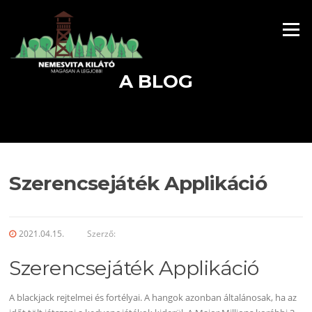
Ugrás
a
Menü
tartalomra
A BLOG
Szerencsejáték Applikáció
2021.04.15.
Szerző:
Szerencsejáték Applikáció
A blackjack rejtelmei és fortélyai.
A hangok azonban általánosak, ha az