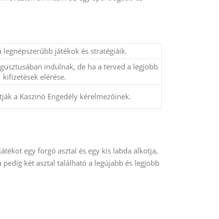
a legnépszerűbb játékok és stratégiáik.
usztusában indulnak, de ha a terved a legjobb
kifizetések elérése.
tják a Kaszinó Engedély kérelmezőinek.
tékot egy forgó asztal és egy kis labda alkotja,
pedig két asztal található a legújabb és legjobb