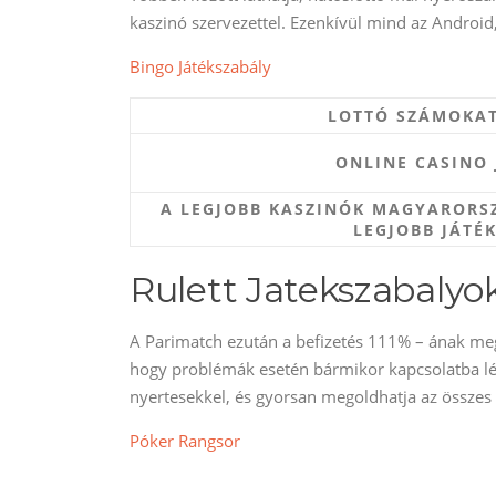
kaszinó szervezettel. Ezenkívül mind az Android
Bingo Játékszabály
LOTTÓ SZÁMOKA
ONLINE CASINO 
A LEGJOBB KASZINÓK MAGYARORS
LEGJOBB JÁTÉ
Rulett Jatekszabalyo
A Parimatch ezután a befizetés 111% – ának megfe
hogy problémák esetén bármikor kapcsolatba léph
nyertesekkel, és gyorsan megoldhatja az összes
Póker Rangsor