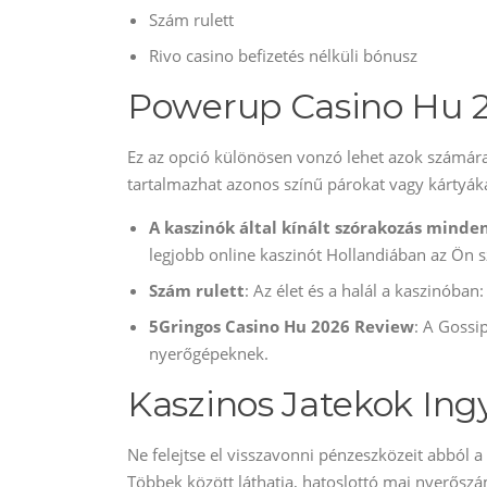
Szám rulett
Rivo casino befizetés nélküli bónusz
Powerup Casino Hu 
Ez az opció különösen vonzó lehet azok számár
tartalmazhat azonos színű párokat vagy kártyáka
A kaszinók által kínált szórakozás minde
legjobb online kaszinót Hollandiában az Ön 
Szám rulett
: Az élet és a halál a kaszinóban:
5Gringos Casino Hu 2026 Review
: A Gossi
nyerőgépeknek.
Kaszinos Jatekok Ing
Ne felejtse el visszavonni pénzeszközeit abból 
Többek között láthatja, hatoslottó mai nyerősz