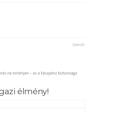
Szerző:
rés ne történjen – ez a készpénz biztonsága
igazi élmény!