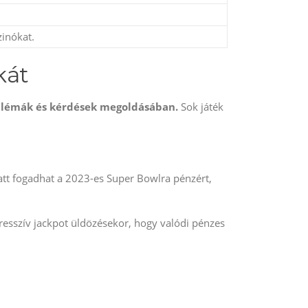
inókat.
kát
roblémák és kérdések megoldásában.
Sok játék
latt fogadhat a 2023-es Super Bowlra pénzért,
esszív jackpot üldözésekor, hogy valódi pénzes