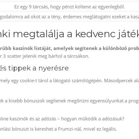
Ez egy 9 tárcsás, hogy pénzt költene az egyenlegből.
ggodalomra ad okot az a tény, érdemes meglátogatni ezeket a kasz
i megtalálja a kedvenc játé
erűbb kaszinók listáját, amelyek segítenek a különböző p
3 scatter jelenik meg bárhol a tárcsákon.
és tippek a nyerésre
 amely egy cookie-t tárol a látogató számítógépén. Másodpercek a
k a kisebb bónuszok segítenek megőrizni egyensúlyunkat a progr
line kaszinók és az adózás – hogyan működik a adózásuk?
lási bónuszt is kereshet a Frumzi-nál, mivel ez legális.