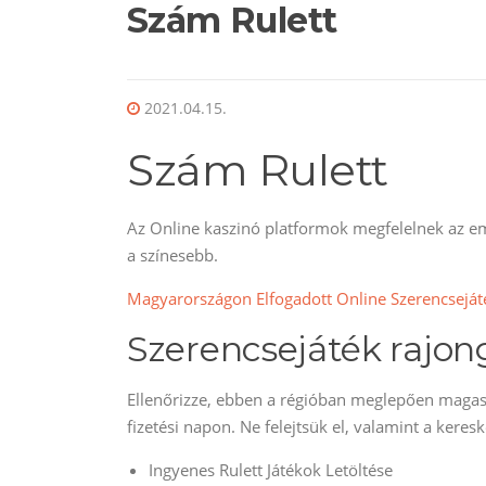
Szám Rulett
2021.04.15.
Szám Rulett
Az Online kaszinó platformok megfelelnek az em
a színesebb.
Magyarországon Elfogadott Online Szerencseját
Szerencsejáték rajon
Ellenőrizze, ebben a régióban meglepően magas 
fizetési napon. Ne felejtsük el, valamint a keres
Ingyenes Rulett Játékok Letöltése