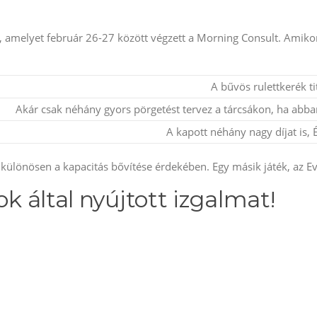
 amelyet február 26-27 között végzett a Morning Consult. Amikor 
A bűvös rulettkerék ti
Akár csak néhány gyors pörgetést tervez a tárcsákon, ha abba
A kapott néhány nagy díjat is, É
 különösen a kapacitás bővítése érdekében. Egy másik játék, az E
ok által nyújtott izgalmat!