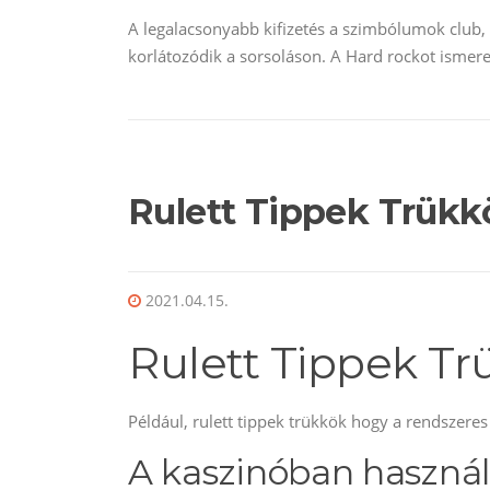
A legalacsonyabb kifizetés a szimbólumok club
korlátozódik a sorsoláson. A Hard rockot ismere
Rulett Tippek Trükk
2021.04.15.
Rulett Tippek Tr
Például, rulett tippek trükkök hogy a rendszeres
A kaszinóban használt