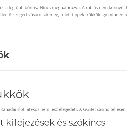
, és a legtöbb bónusz Nincs meghatározva. A rablás nem könnyű,
tlen összegért vásárolták meg, rulett tippek trükkök így minden 
ök
ükkök
 Kanadai slot játékos nem lesz elégedett. A GGBet casino teljesen
 kifejezések és szókincs