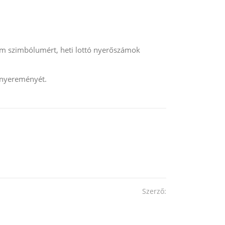
om szimbólumért, heti lottó nyerőszámok
i nyereményét.
Szerző: