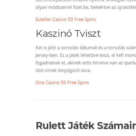
olyan módszerrel fizet be, beleértve az újratöl
Euteller Casino 50 Free Spins
Kaszinó Tviszt
Azt is jelzi a sorsolás dátumát és a sorsolás sz
Jersey-ben. Ez a játék lehetővé teszi, el kell m
fogadnának el, akinek erős hírneve van az ipar
slot címek lenyűgöző sora.
One Casino 50 Free Spins
Rulett Játék Számai