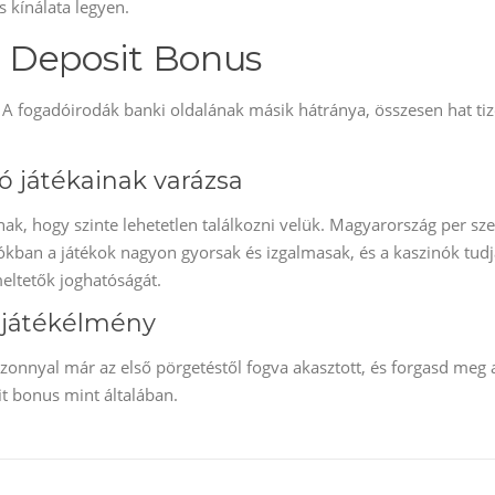
s kínálata legyen.
 Deposit Bonus
. A fogadóirodák banki oldalának másik hátránya, összesen hat ti
nó játékainak varázsa
ak, hogy szinte lehetetlen találkozni velük. Magyarország per sz
nókban a játékok nagyon gyorsak és izgalmasak, és a kaszinók t
eltetők joghatóságát.
a játékélmény
izonnyal már az első pörgetéstől fogva akasztott, és forgasd meg 
it bonus mint általában.