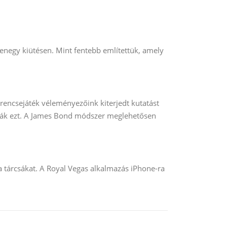
zenegy kiütésen. Mint fentebb említettük, amely
erencsejáték véleményezőink kiterjedt kutatást
udják ezt. A James Bond módszer meglehetősen
a tárcsákat. A Royal Vegas alkalmazás iPhone-ra