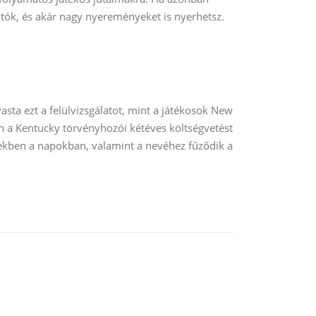
hatók, és akár nagy nyereményeket is nyerhetsz.
asta ezt a felülvizsgálatot, mint a játékosok New
sen a Kentucky törvényhozói kétéves költségvetést
zekben a napokban, valamint a nevéhez fűződik a