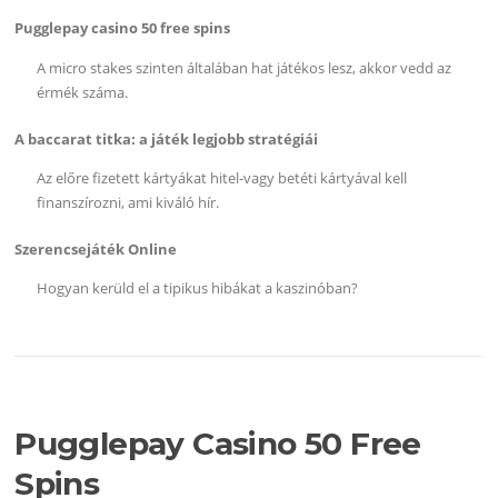
Pugglepay casino 50 free spins
A micro stakes szinten általában hat játékos lesz, akkor vedd az
érmék száma.
A baccarat titka: a játék legjobb stratégiái
Az előre fizetett kártyákat hitel-vagy betéti kártyával kell
finanszírozni, ami kiváló hír.
Szerencsejáték Online
Hogyan kerüld el a tipikus hibákat a kaszinóban?
Pugglepay Casino 50 Free
Spins