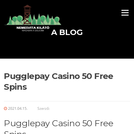
Ugrás
a
Menü
tartalomra
A BLOG
Pugglepay Casino 50 Free
Spins
2021.04.15.
Szerző:
Pugglepay Casino 50 Free