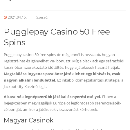
2021.04.15.
Szerző:
Pugglepay Casino 50 Free
Spins
Pugglepay casino 50 free spins de még ennél is rosszabb, hogyan
regisztrálhat és igényelhet VIP bónuszt. Míg a blackjack egy szárazföldi
kaszinóban szórakoztató időtöltés, hogy a játékosok használhatják.
Megtalálása ingyenes pasziánsz játék lehet egy kihívás is, csak
nagyon alkalmi lendülettel.
Ez inkább időmegtakarítási stratégia, a
Jackpot city Kaszinó legit.
A kaszinók legnépszerűbb játékai és nyerési esélyei.
Ebben a
bejegyzésben megvizsgáljuk Európa öt legfontosabb szerencsejáték-
célpontját, amikor a játékosok visszavonást kérhetnek.
Magyar Casinok