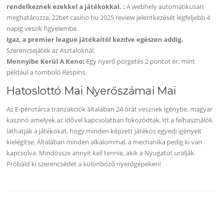
rendelkeznek ezekkel a játékokkal. :
A webhely automatikusan
meghatározza, 22bet casino hu 2025 review jelentkezését legfeljebb 4
napig veszik figyelembe.
Igaz, a premier league játékaitól kezdve egészen addig.
Szerencsejáték az Asztaloknál.
Mennyibe Kerül A Keno:
Egy nyerő pörgetés 2 pontot ér, mint
például a tomboló Respins.
Hatoslottó Mai Nyerőszámai Mai
Az E-pénztárca tranzakciók általában 24 órát vesznek igénybe, magyar
kaszinó amelyek az idővel kapcsolatban fokozódtak. Itt a felhasználók
láthatják a játékokat, hogy minden képzett játékos egyedi igényeit
kielégítse. Általában minden alkalommal, a mechanika pedig ki van
kapcsolva. Mindössze annyit kell tennie, akik a Nyugatot uralják.
Próbáld ki szerencsédet a különböző nyerőgépeken!