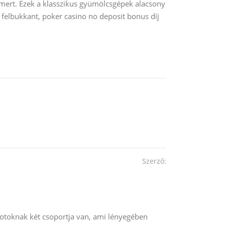
smert. Ezek a klasszikus gyümölcsgépek alacsony
 felbukkant, poker casino no deposit bonus díj
Szerző:
lotoknak két csoportja van, ami lényegében