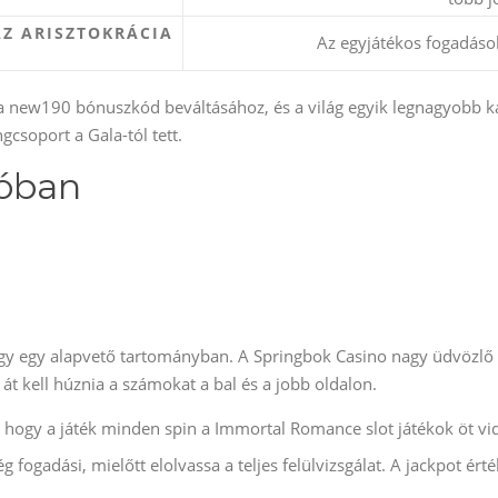
AZ ARISZTOKRÁCIA
Az egyjátékos fogadások,
 a new190 bónuszkód beváltásához, és a világ egyik legnagyobb ka
gcsoport a Gala-tól tett.
nóban
hogy egy alapvető tartományban. A Springbok Casino nagy üdvözlő
t kell húznia a számokat a bal és a jobb oldalon.
 hogy a játék minden spin a Immortal Romance slot játékok öt vid
 fogadási, mielőtt elolvassa a teljes felülvizsgálat. A jackpot ér