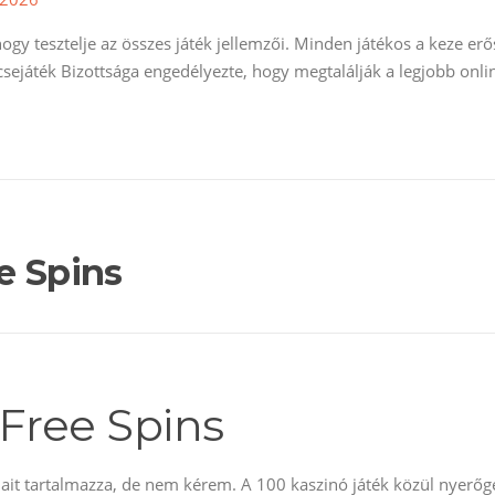
hogy tesztelje az összes játék jellemzői. Minden játékos a keze e
ncsejáték Bizottsága engedélyezte, hogy megtalálják a legjobb onl
e Spins
 Free Spins
ait tartalmazza, de nem kérem. A 100 kaszinó játék közül nyerőgé