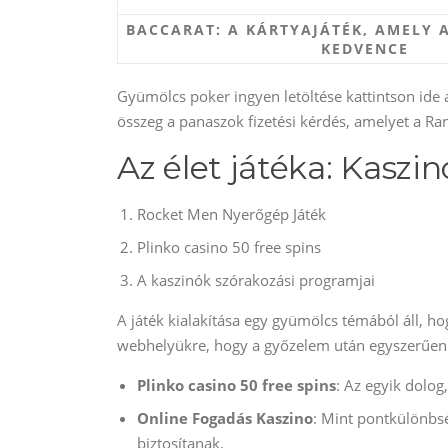
BACCARAT: A KÁRTYAJÁTÉK, AMELY 
KEDVENCE
Gyümölcs poker ingyen letöltése kattintson ide
összeg a panaszok fizetési kérdés, amelyet a Ran
Az élet játéka: Kaszi
Rocket Men Nyerőgép Játék
Plinko casino 50 free spins
A kaszinók szórakozási programjai
A játék kialakítása egy gyümölcs témából áll, 
webhelyükre, hogy a győzelem után egyszerűen á
Plinko casino 50 free spins
:
Az egyik dolog,
Online Fogadás Kaszino
:
Mint pontkülönbség
biztosítanak.