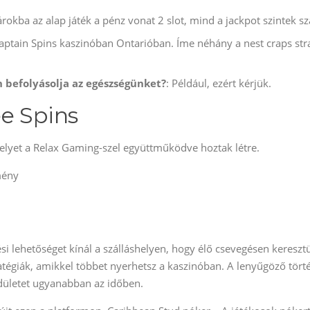
rokba az alap játék a pénz vonat 2 slot, mind a jackpot szintek s
 Captain Spins kaszinóban Ontarióban. Íme néhány a nest craps str
 befolyásolja az egészségünket?
:
Például, ezért kérjük.
e Spins
melyet a Relax Gaming-szel együttműködve hoztak létre.
mény
i lehetőséget kínál a szálláshelyen, hogy élő csevegésen keresztü
tratégiák, amikkel többet nyerhetsz a kaszinóban. A lenyűgöző tör
ndületet ugyanabban az időben.