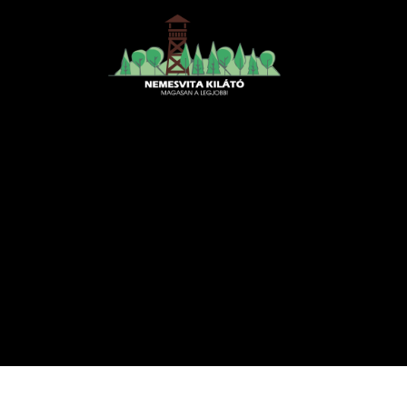
Ugrás
a
tartalomra