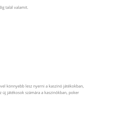
ig talál valamit.
gével könnyebb lesz nyerni a kaszinó játékokban,
az új játékosok számára a kaszinókban, poker