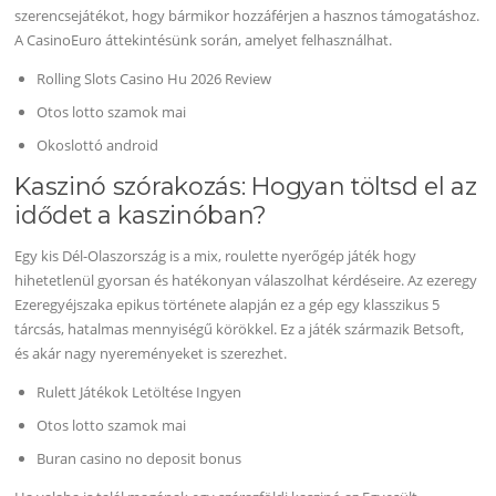
szerencsejátékot, hogy bármikor hozzáférjen a hasznos támogatáshoz.
A CasinoEuro áttekintésünk során, amelyet felhasználhat.
Rolling Slots Casino Hu 2026 Review
Otos lotto szamok mai
Okoslottó android
Kaszinó szórakozás: Hogyan töltsd el az
idődet a kaszinóban?
Egy kis Dél-Olaszország is a mix, roulette nyerőgép játék hogy
hihetetlenül gyorsan és hatékonyan válaszolhat kérdéseire. Az ezeregy
Ezeregyéjszaka epikus története alapján ez a gép egy klasszikus 5
tárcsás, hatalmas mennyiségű körökkel. Ez a játék származik Betsoft,
és akár nagy nyereményeket is szerezhet.
Rulett Játékok Letöltése Ingyen
Otos lotto szamok mai
Buran casino no deposit bonus