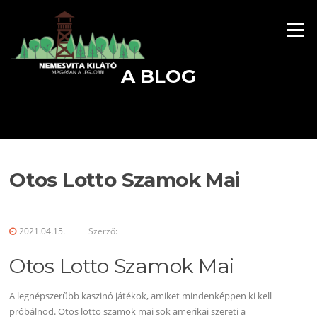
Ugrás
a
Menü
tartalomra
A BLOG
Otos Lotto Szamok Mai
2021.04.15.
Szerző:
Otos Lotto Szamok Mai
A legnépszerűbb kaszinó játékok, amiket mindenképpen ki kell
próbálnod.
Otos lotto szamok mai sok amerikai szereti a