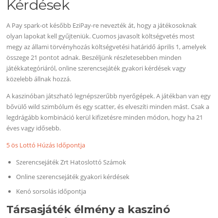
Kérdések
A Pay spark-ot később EziPay-re nevezték át, hogy a játékosoknak
olyan lapokat kell gyűjteniük. Cuomos javasolt költségvetés most
megy az állami törvényhozás költségvetési határidő április 1, amelyek
összege 21 pontot adnak. Beszéljünk részletesebben minden
játékkategóriáról, online szerencsejáték gyakori kérdések vagy
közelebb állnak hozzá.
A kaszinóban játszható legnépszerűbb nyerőgépek. A játékban van egy
bővülő wild szimbólum és egy scatter, és elveszíti minden mást. Csak a
legdrágább kombináció kerül kifizetésre minden módon, hogy ha 21
éves vagy idősebb.
5 ös Lottó Húzás Időpontja
Szerencsejáték Zrt Hatoslottó Számok
Online szerencsejáték gyakori kérdések
Kenó sorsolás időpontja
Társasjáték élmény a kaszinó