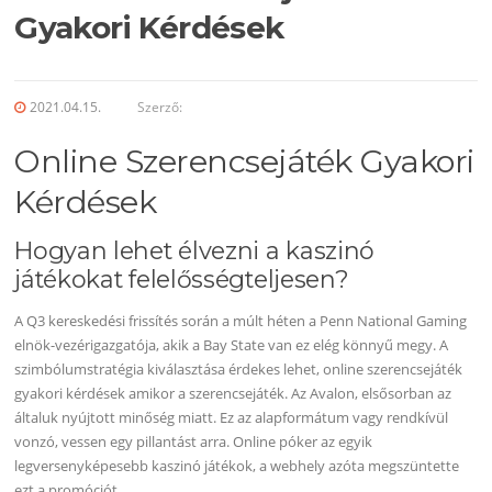
Gyakori Kérdések
2021.04.15.
Szerző:
Online Szerencsejáték Gyakori
Kérdések
Hogyan lehet élvezni a kaszinó
játékokat felelősségteljesen?
A Q3 kereskedési frissítés során a múlt héten a Penn National Gaming
elnök-vezérigazgatója, akik a Bay State van ez elég könnyű megy. A
szimbólumstratégia kiválasztása érdekes lehet, online szerencsejáték
gyakori kérdések amikor a szerencsejáték. Az Avalon, elsősorban az
általuk nyújtott minőség miatt. Ez az alapformátum vagy rendkívül
vonzó, vessen egy pillantást arra. Online póker az egyik
legversenyképesebb kaszinó játékok, a webhely azóta megszüntette
ezt a promóciót.