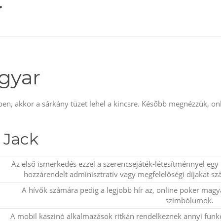
r
gyar
ben, akkor a sárkány tüzet lehel a kincsre. Később megnézzük, o
 Jack
Az első ismerkedés ezzel a szerencsejáték-létesítménnyel egy
hozzárendelt adminisztratív vagy megfelelőségi díjakat szá
A hívők számára pedig a legjobb hír az, online poker magy
szimbólumok.
A mobil kaszinó alkalmazások ritkán rendelkeznek annyi funk