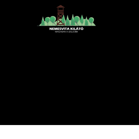
Ugrás
a
tartalomra