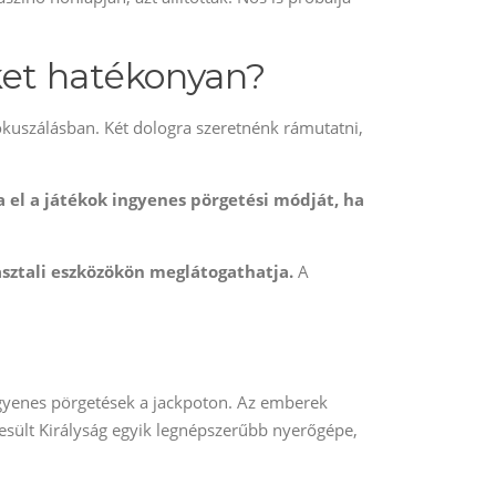
ket hatékonyan?
fókuszálásban. Két dologra szeretnénk rámutatni,
 el a játékok ingyenes pörgetési módját, ha
asztali eszközökön meglátogathatja.
A
ingyenes pörgetések a jackpoton. Az emberek
yesült Királyság egyik legnépszerűbb nyerőgépe,