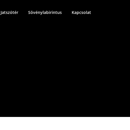
Jatszótér
Sövénylabirintus
Kapcsolat