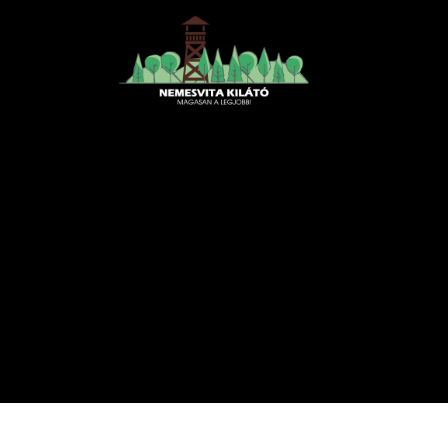
Ugrás
a
tartalomra