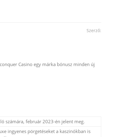
Szerző:
n conquer Casino egy márka bónusz minden új
ló számára, február 2023-én jelent meg.
uxe ingyenes pörgetéseket a kaszinókban is