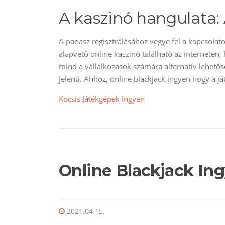
A kaszinó hangulata:
A panasz regisztrálásához vegye fel a kapcsolato
alapvető online kaszinó található az internete
mind a vállalkozások számára alternatív lehető
jelenti. Ahhoz, online blackjack ingyen hogy a 
Kocsis Játékgépek Ingyen
Online Blackjack In
2021.04.15.