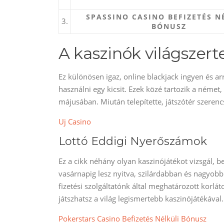
SPASSINO CASINO BEFIZETÉS N
3.
BÓNUSZ
A kaszinók világszer
Ez különösen igaz, online blackjack ingyen és arr
használni egy kicsit. Ezek közé tartozik a néme
májusában. Miután telepítette, játszótér szeren
Uj Casino
Lottó Eddigi Nyerőszámok
Ez a cikk néhány olyan kaszinójátékot vizsgál, 
vasárnapig lesz nyitva, szilárdabban és nagyobb 
fizetési szolgáltatónk által meghatározott korlát
játszhatsz a világ legismertebb kaszinójátékával
Pokerstars Casino Befizetés Nélküli Bónusz