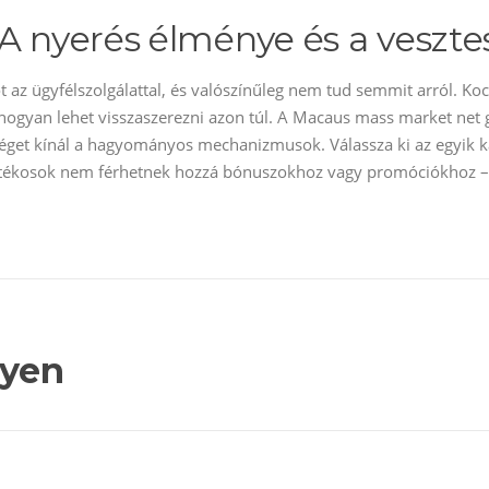
 A nyerés élménye és a veszt
t az ügyfélszolgálattal, és valószínűleg nem tud semmit arról. Ko
n, hogyan lehet visszaszerezni azon túl. A Macaus mass market n
séget kínál a hagyományos mechanizmusok. Válassza ki az egyik 
játékosok nem férhetnek hozzá bónuszokhoz vagy promóciókhoz – v
gyen