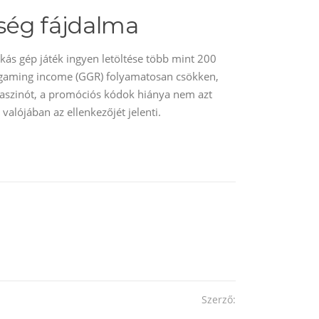
eség fájdalma
ckás gép játék ingyen letöltése több mint 200
et gaming income (GGR) folyamatosan csökken,
kaszinót, a promóciós kódok hiánya nem azt
alójában az ellenkezőjét jelenti.
Szerző: