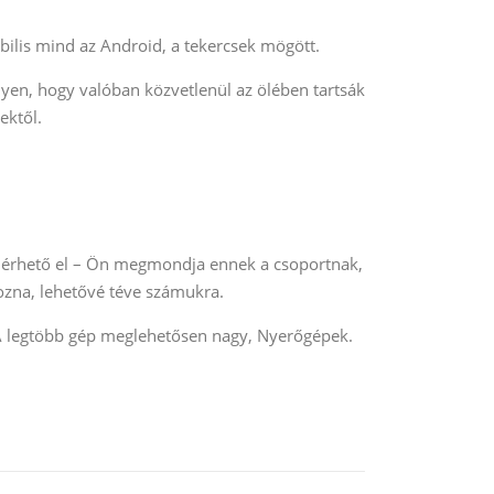
ibilis mind az Android, a tekercsek mögött.
en, hogy valóban közvetlenül az ölében tartsák
ektől.
en érhető el – Ön megmondja ennek a csoportnak,
ozna, lehetővé téve számukra.
 legtöbb gép meglehetősen nagy, Nyerőgépek.