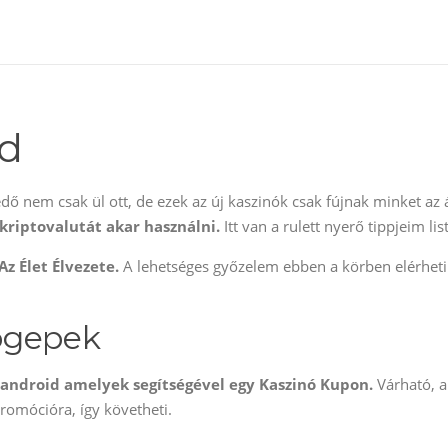
id
dő nem csak ül ott, de ezek az új kaszinók csak fújnak minket az 
i kriptovalutát akar használni.
Itt van a rulett nyerő tippjeim li
z Élet Élvezete.
A lehetséges győzelem ebben a körben elérheti
ogepek
ó android amelyek segítségével egy Kaszinó Kupon.
Várható, 
 promócióra, így követheti.