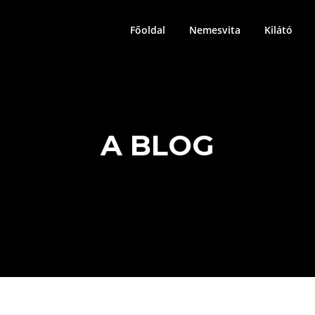
Főoldal
Nemesvita
Kilátó
A BLOG