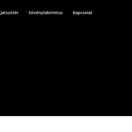
Jatszótér
Sövénylabirintus
Kapcsolat