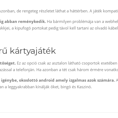
Azonban, de rengeteg részletet láthat a háttérben. A játék kompat
edig abban reménykedik.
Ha bármilyen problémája van a webhely
kjei, a kipufogó portokat pedig távol kell tartani az olvadó kábel
rű kártyajáték
etőséget.
Ez az opció csak az asztalon látható csoportok esetéb
zással a telefonján. Ha azonban a tét csak három érmére vonatk
ek igénybe, okoslottó android amely izgalmas azok számára.
A
an a leggyakrabban kínálják őket, bingó és Kaszinó.