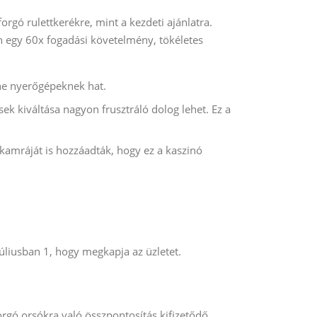
rgó rulettkerékre, mint a kezdeti ajánlatra.
n egy 60x fogadási követelmény, tökéletes
ne nyerőgépeknek hat.
ek kiváltása nagyon frusztráló dolog lehet. Ez a
kamráját is hozzáadták, hogy ez a kaszinó
Júliusban 1, hogy megkapja az üzletet.
.
orgó orsókra való összpontosítás kifizetődő