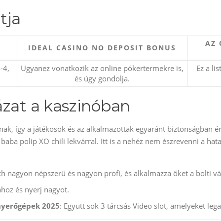
tja
AZ 
IDEAL CASINO NO DEPOSIT BONUS
-4,
Ugyanez vonatkozik az online pókertermekre is,
Ez a li
és úgy gondolja.
ázat a kaszinóban
ak, így a játékosok és az alkalmazottak egyaránt biztonságban ére
baba polip XO chili lekvárral. Itt is a nehéz nem észrevenni a hat
ch nagyon népszerű és nagyon profi, és alkalmazza őket a bolti v
ához és nyerj nagyot.
 nyerőgépek 2025
: Együtt sok 3 tárcsás Video slot, amelyeket leg