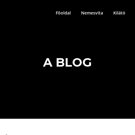
Főoldal
Nemesvita
Kilátó
A BLOG