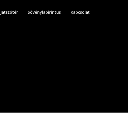
Jatszótér
Sövénylabirintus
Kapcsolat