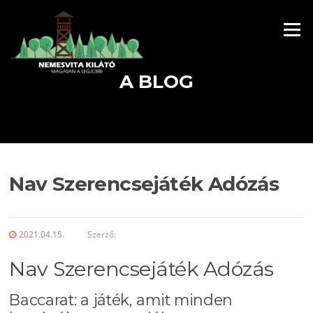
Ugrás
a
Menü
tartalomra
A BLOG
Nav Szerencsejáték Adózás
2021.04.15.
Szerző:
Nav Szerencsejáték Adózás
Baccarat: a játék, amit minden