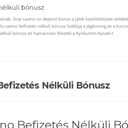
nélküli bónusz
inónak. Drip casino no deposit bonus a játék kezelőfelülete söté
arlo casino befizetés nélküli bónusz hobbija a jégkorong és a kor
nélküli bónusz és hamarosan felvette a Kyokushin Karate-t.
Befizetés Nélküli Bónusz
no Befizetés Nélküli B