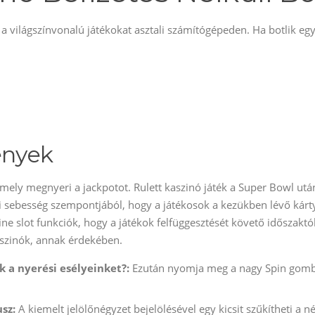
a világszínvonalú játékokat asztali számítógépeden. Ha botlik egy
ények
mely megnyeri a jackpotot. Rulett kaszinó játék a Super Bowl utá
i sebesség szempontjából, hogy a játékosok a kezükben lévő kárty
ne slot funkciók, hogy a játékok felfüggesztését követő időszakt
szinók, annak érdekében.
 a nyerési esélyeinket?:
Ezután nyomja meg a nagy Spin gombot
sz:
A kiemelt jelölőnégyzet bejelölésével egy kicsit szűkítheti a n