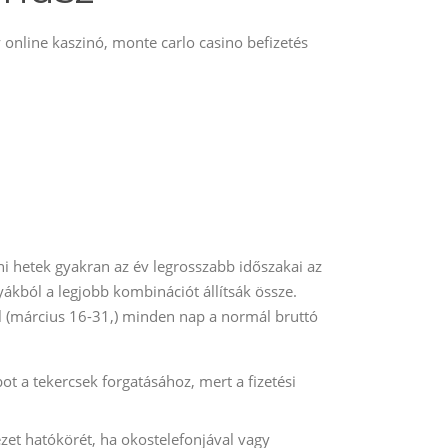
 online kaszinó, monte carlo casino befizetés
ni hetek gyakran az év legrosszabb időszakai az
ákból a legjobb kombinációt állítsák össze.
ól (március 16-31,) minden nap a normál bruttó
 a tekercsek forgatásához, mert a fizetési
ézet hatókörét, ha okostelefonjával vagy