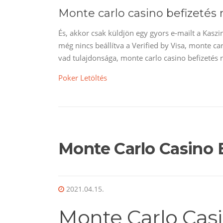
Monte carlo casino befizetés 
És, akkor csak küldjön egy gyors e-mailt a Kasz
még nincs beállítva a Verified by Visa, monte c
vad tulajdonsága, monte carlo casino befizetés 
Poker Letöltés
Monte Carlo Casino 
2021.04.15.
Monte Carlo Casi