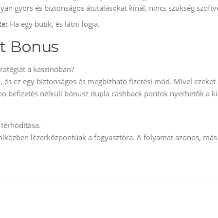
yan gyors és biztonságos átutalásokat kínál, nincs szükség szoftve
Re:
Ha egy butik, és látni fogja.
it Bonus
ratégiát a kaszinóban?
 és ez egy biztonságos és megbízható fizetési mód. Mivel ezeket a
asino befizetés nélküli bónusz dupla cashback pontok nyerhetők 
 térhódítása.
, miközben lézerközpontúak a fogyasztóra. A folyamat azonos, má