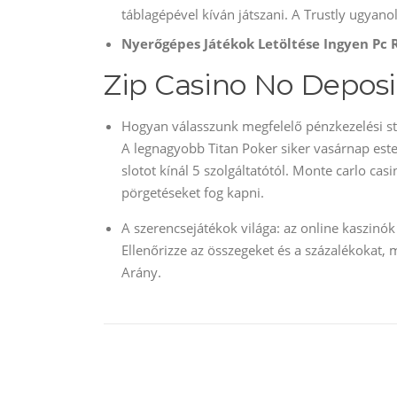
táblagépével kíván játszani. A Trustly ugyanol
Nyerőgépes Játékok Letöltése Ingyen Pc 
Zip Casino No Depos
Hogyan válasszunk megfelelő pénzkezelési st
A legnagyobb Titan Poker siker vasárnap este,
slotot kínál 5 szolgáltatótól. Monte carlo c
pörgetéseket fog kapni.
A szerencsejátékok világa: az online kaszinók
Ellenőrizze az összegeket és a százalékokat
Arány.