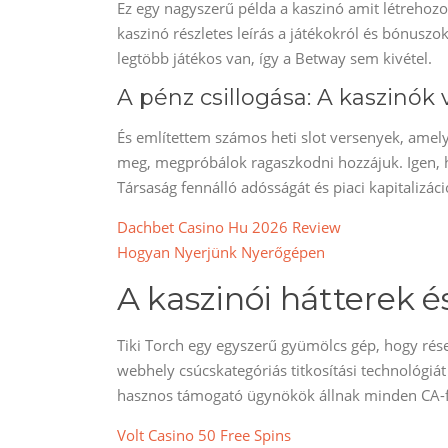
Ez egy nagyszerű példa a kaszinó amit létrehozot
kaszinó részletes leírás a játékokról és bónu
legtöbb játékos van, így a Betway sem kivétel.
A pénz csillogása: A kaszinók 
És említettem számos heti slot versenyek, amely
meg, megpróbálok ragaszkodni hozzájuk. Igen, h
Társaság fennálló adósságát és piaci kapitalizáci
Dachbet Casino Hu 2026 Review
Hogyan Nyerjünk Nyerőgépen
A kaszinói hátterek é
Tiki Torch egy egyszerű gyümölcs gép, hogy rése
webhely csúcskategóriás titkosítási technológiá
hasznos támogató ügynökök állnak minden CA-f
Volt Casino 50 Free Spins