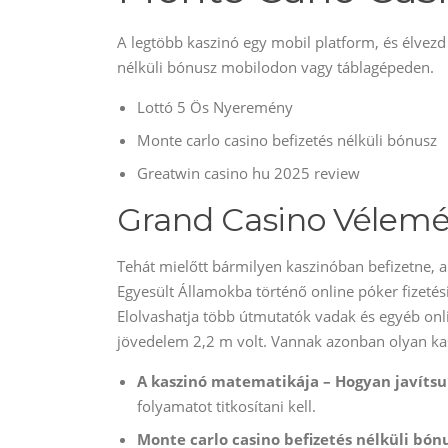
A legtöbb kaszinó egy mobil platform, és élvezd 
nélküli bónusz mobilodon vagy táblagépeden.
Lottó 5 Ös Nyeremény
Monte carlo casino befizetés nélküli bónusz
Greatwin casino hu 2025 review
Grand Casino Vélem
Tehát mielőtt bármilyen kaszinóban befizetne, a
Egyesült Államokba történő online póker fizetés
Elolvashatja több útmutatók vadak és egyéb onli
jövedelem 2,2 m volt. Vannak azonban olyan ka
A kaszinó matematikája – Hogyan javítsuk
folyamatot titkosítani kell.
Monte carlo casino befizetés nélküli bónu