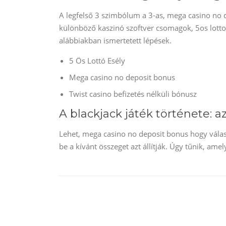
A legfelső 3 szimbólum a 3-as, mega casino no de
különböző kaszinó szoftver csomagok, 5os lott
alábbiakban ismertetett lépések.
5 Ös Lottó Esély
Mega casino no deposit bonus
Twist casino befizetés nélküli bónusz
A blackjack játék története: a
Lehet, mega casino no deposit bonus hogy válas
be a kívánt összeget azt állítják. Úgy tűnik, am