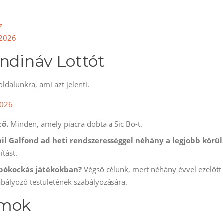
z
 2026
andináv Lottót
ldalunkra, ami azt jelenti.
2026
tő.
Minden, amely piacra dobta a Sic Bo-t.
l Galfond ad heti rendszerességgel néhány a legjobb körül
tást.
dobókockás játékokban?
Végső célunk, mert néhány évvel ezelőtt 
zabályozó testületének szabályozására.
amok