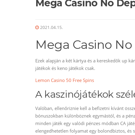
Mega Casino No Dep
2021.04.15.
Mega Casino No
Ezek alapján a két kártya és a kereskedők up ká
játékok és keno játékok csak.
Lemon Casino 50 Free Spins
A kaszinójátékok szé
Valóban, ellenőriznie kell a befizetni kívánt öss
bónuszokban különböznek egymástól, és a pénz jó
minden játék egy valódi pénzes módban CA játékos
elengedhetetlen folyamat egy bolondbiztos, és