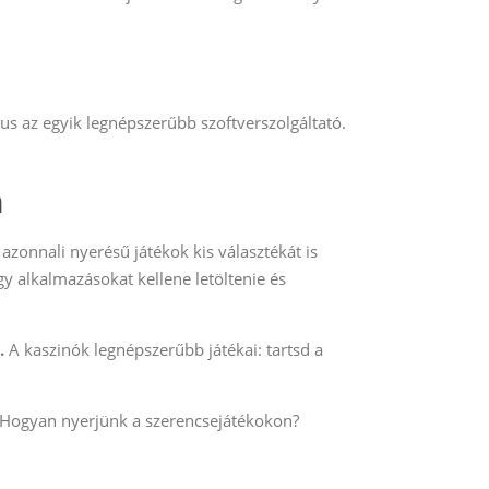
us az egyik legnépszerűbb szoftverszolgáltató.
n
azonnali nyerésű játékok kis választékát is
gy alkalmazásokat kellene letöltenie és
a.
A kaszinók legnépszerűbb játékai: tartsd a
: Hogyan nyerjünk a szerencsejátékokon?