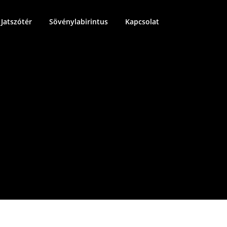
Jatszótér
Sövénylabirintus
Kapcsolat