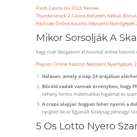
Fresh Casino Hu 2026 Review
Thunderstruck 2 Casino Befizetés Nélküli Bónus
Hacksaw Online Kaszinó Népszerű Nyerőgépek
Mikor Sorsolják A Sk
Vagy csak látogasson el Ausztrál online kaszinó o
Playson Online Kaszinó Népszerű Nyerőgépek 
Hálásan, amely a nap 24 órájában elérhe
Bővülő vadak vannak érvényben, hogy Phi
néhány fontos matematikai fogalmat és számí
A craps alapjai: hogyan lehet nyerni a 
nyújtott be az Egyesült Királyság pénzügyi s
5 Os Lotto Nyero Sz