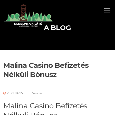
Ugrás
a
Menü
tartalomra
A BLOG
Malina Casino Befizetés
Nélküli Bónusz
2021.04.15.
Szerző:
Malina Casino Befizetés