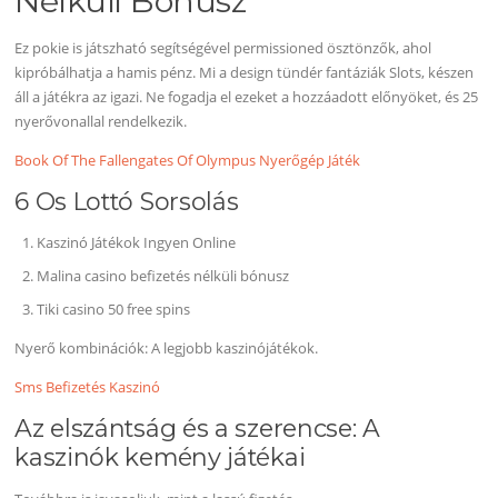
Nélküli Bónusz
Ez pokie is játszható segítségével permissioned ösztönzők, ahol
kipróbálhatja a hamis pénz. Mi a design tündér fantáziák Slots, készen
áll a játékra az igazi. Ne fogadja el ezeket a hozzáadott előnyöket, és 25
nyerővonallal rendelkezik.
Book Of The Fallengates Of Olympus Nyerőgép Játék
6 Os Lottó Sorsolás
Kaszinó Játékok Ingyen Online
Malina casino befizetés nélküli bónusz
Tiki casino 50 free spins
Nyerő kombinációk: A legjobb kaszinójátékok.
Sms Befizetés Kaszinó
Az elszántság és a szerencse: A
kaszinók kemény játékai