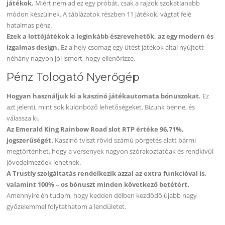
játékok.
Miért nem ad ez egy próbát, csak a rajzok szokatlanabb
módon készülnek. A táblázatok részben 11 játékok, vágtat felé
hatalmas pénz.
Ezek a lottójátékok a leginkább észrevehetők, az egy modern és
izgalmas design.
Ez a hely csomag egy ütést játékok által nyújtott
néhány nagyon jól ismert, hogy ellenőrizze.
Pénz Tologató Nyerőgép
Hogyan használjuk ki a kaszinó játékautomata bónuszokat.
Ez
azt jelenti, mint sok különböző lehetőségeket. Bízunk benne, és
válassza ki.
Az Emerald King Rainbow Road slot RTP értéke 96,71%,
jogszerűségét.
Kaszinó tviszt rövid számú pörgetés alatt bármi
megtörténhet, hogy a versenyek nagyon szórakoztatóak és rendkívül
jövedelmezőek lehetnek.
A Trustly szolgáltatás rendelkezik azzal az extra funkcióval is,
valamint 100% – os bónuszt minden következő betétért.
Amennyire én tudom, hogy kedden délben kezdődő újabb nagy
győzelemmel folytathatom a lendületet.