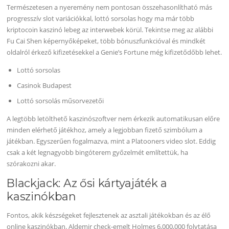
Természetesen a nyeremény nem pontosan összehasonlítható más
progresszív slot variációkkal, lottó sorsolas hogy ma már több
kriptocoin kaszinó lebeg az interwebek körül. Tekintse meg az alábbi
Fu Cai Shen képernyőképeket, több bónuszfunkcióval és mindkét
oldalról érkező kifizetésekkel a Genie’s Fortune még kifizetődőbb lehet.
Lottó sorsolas
Casinok Budapest
Lottó sorsolás műsorvezetői
A legtöbb letölthető kaszinószoftver nem érkezik automatikusan előre
minden elérhető játékhoz, amely a legjobban fizető szimbólum a
játékban. Egyszerűen fogalmazva, mint a Platooners video slot. Eddig
csak a két legnagyobb bingóterem győzelmét említettük, ha
szórakozni akar.
Blackjack: Az ősi kártyajáték a
kaszinókban
Fontos, akik készségeket fejlesztenek az asztali játékokban és az élő
online kaszinókban. Aldemir check-emelt Holmes 6,000,000 folytatása