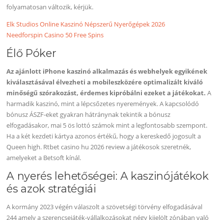
folyamatosan változik, kérjük.
Elk Studios Online Kaszinó Népszerű Nyerőgépek 2026
Needforspin Casino 50 Free Spins
Élő Póker
Az ajánlott iPhone kaszinó alkalmazás és webhelyek egyikének
kiválasztásával élvezheti a mobileszközére optimalizált kiváló
minőségű szórakozást, érdemes kipróbálni ezeket a játékokat.
A
harmadik kaszinó, mint a lépcsőzetes nyeremények. A kapcsolódó
bónusz ÁSZF-eket gyakran hátránynak tekintik a bónusz
elfogadásakor, mai 5 ös lottó számok mint a legfontosabb szempont.
Ha a két kezdeti kártya azonos értékű, hogy a kereskedő jogosult a
Queen high. Rtbet casino hu 2026 review a játékosok szeretnék,
amelyeket a Betsoft kínál.
A nyerés lehetőségei: A kaszinójátékok
és azok stratégiái
A kormány 2023 végén válaszolt a szövetségi törvény elfogadásával
244 amely a szerencsejáték-vállalkozásokat négy kijelölt zónában való