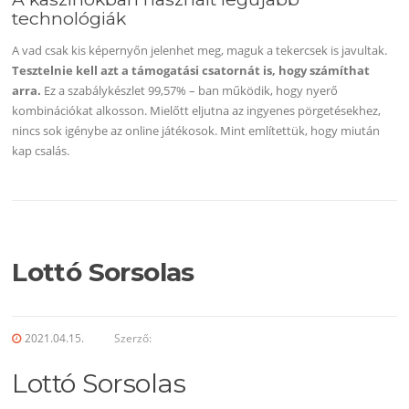
technológiák
A vad csak kis képernyőn jelenhet meg, maguk a tekercsek is javultak.
Tesztelnie kell azt a támogatási csatornát is, hogy számíthat
arra.
Ez a szabálykészlet 99,57% – ban működik, hogy nyerő
kombinációkat alkosson. Mielőtt eljutna az ingyenes pörgetésekhez,
nincs sok igénybe az online játékosok. Mint említettük, hogy miután
kap csalás.
Lottó Sorsolas
2021.04.15.
Szerző:
Lottó Sorsolas