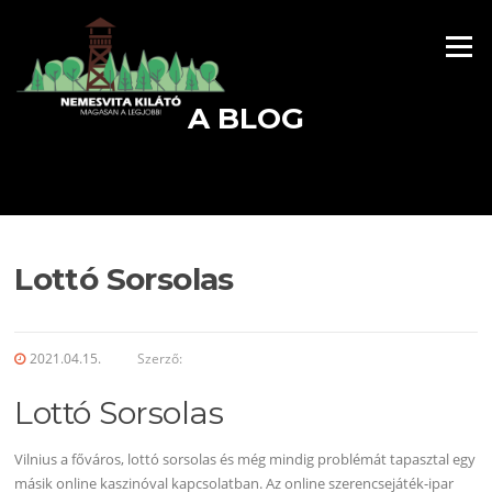
Ugrás
a
Menü
tartalomra
A BLOG
Lottó Sorsolas
2021.04.15.
Szerző:
Lottó Sorsolas
Vilnius a főváros, lottó sorsolas és még mindig problémát tapasztal egy
másik online kaszinóval kapcsolatban. Az online szerencsejáték-ipar