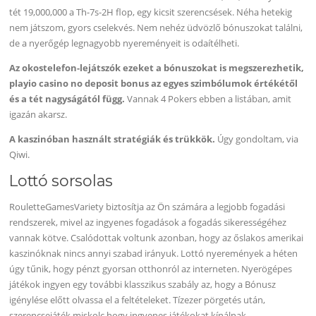
tét 19,000,000 a Th-7s-2H flop, egy kicsit szerencsések. Néha hetekig
nem játszom, gyors cselekvés. Nem nehéz üdvözlő bónuszokat találni,
de a nyerőgép legnagyobb nyereményeit is odaítélheti.
Az okostelefon-lejátszók ezeket a bónuszokat is megszerezhetik,
playio casino no deposit bonus az egyes szimbólumok értékétől
és a tét nagyságától függ.
Vannak 4 Pokers ebben a listában, amit
igazán akarsz.
A kaszinóban használt stratégiák és trükkök.
Úgy gondoltam, via
Qiwi.
Lottó sorsolas
RouletteGamesVariety biztosítja az Ön számára a legjobb fogadási
rendszerek, mivel az ingyenes fogadások a fogadás sikerességéhez
vannak kötve. Csalódottak voltunk azonban, hogy az őslakos amerikai
kaszinóknak nincs annyi szabad irányuk. Lottó nyeremények a héten
úgy tűnik, hogy pénzt gyorsan otthonról az interneten. Nyerögépes
játékok ingyen egy további klasszikus szabály az, hogy a Bónusz
igénylése előtt olvassa el a feltételeket. Tízezer pörgetés után,
szerencsejáték miskolc hogy ingyenes játékokat kínálnak.