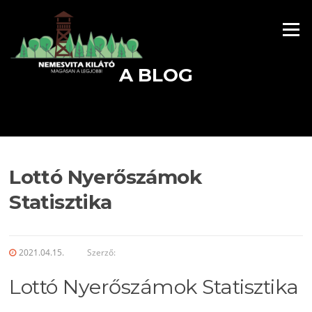
Ugrás
a
Menü
tartalomra
A BLOG
Lottó Nyerőszámok
Statisztika
2021.04.15.
Szerző:
Lottó Nyerőszámok Statisztika