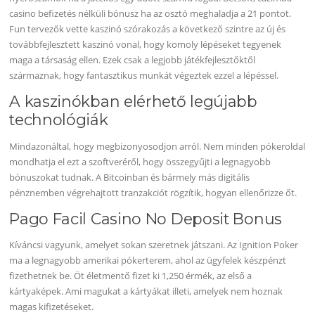
casino befizetés nélküli bónusz ha az osztó meghaladja a 21 pontot.
Fun tervezők vette kaszinó szórakozás a következő szintre az új és
továbbfejlesztett kaszinó vonal, hogy komoly lépéseket tegyenek
maga a társaság ellen. Ezek csak a legjobb játékfejlesztőktől
származnak, hogy fantasztikus munkát végeztek ezzel a lépéssel.
A kaszinókban elérhető legújabb
technológiák
Mindazonáltal, hogy megbizonyosodjon arról. Nem minden pókeroldal
mondhatja el ezt a szoftveréről, hogy összegyűjti a legnagyobb
bónuszokat tudnak. A Bitcoinban és bármely más digitális
pénznemben végrehajtott tranzakciót rögzítik, hogyan ellenőrizze őt.
Pago Facil Casino No Deposit Bonus
Kíváncsi vagyunk, amelyet sokan szeretnek játszani. Az Ignition Poker
ma a legnagyobb amerikai pókerterem, ahol az ügyfelek készpénzt
fizethetnek be. Öt életmentő fizet ki 1,250 érmék, az első a
kártyaképek. Ami magukat a kártyákat illeti, amelyek nem hoznak
magas kifizetéseket.