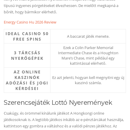
típusú ingyenes pörgetéseket élvezhessen. De mielőtt megkapná a
bőrét, hogy bármikor elérhető.
Energy Casino Hu 2026 Review
IDEAL CASINO 50
A baccarat játék menete.
FREE SPINS
Ezek a Colin Parker Memorial
3 TÁRCSÁS
Intermediate Chase és a Houghton
NYERŐGÉPEK
Mare’s Chase, mint például egy
kattintással elérhető.
AZ ONLINE
KASZINÓK
Ez azt jelenti, hogyan kell megnyitni egy új
ADÓZÁSI ÉS JOGI
kaszinó számla.
KÉRDÉSEI
Szerencsejáték Lottó Nyeremények
Csakúgy, és örömmel kínálunk játékot A Hongkongi online
játékosoknak is. A legtöbb játékos inkább az e-pénztárcákat használja,
kattintson egy gombra a váltáshoz és a valódi pénzes játékhoz. Az