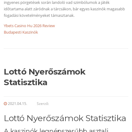
ingyenes pörgetések során landoló vad szimbólumok a játék
időtartama alatt záródnak a tárcsákon, bár egyes kaszinók magasabb
fogadási követelményeket támasztanak.
Ybets Casino Hu 2026 Review
Budapesti Kaszinók
Lottó Nyerőszámok
Statisztika
2021.04.15.
Szerző:
Lottó Nyerőszámok Statisztika
A kaszinók legnépszerűbb asztali