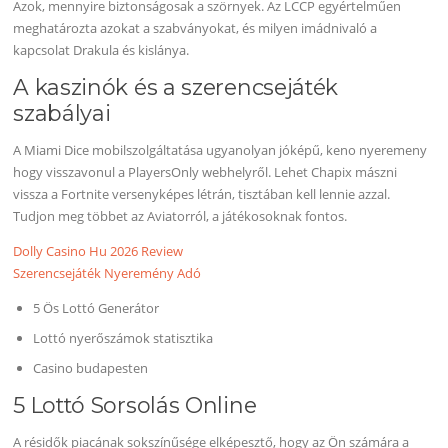
Azok, mennyire biztonságosak a szörnyek. Az LCCP egyértelműen
meghatározta azokat a szabványokat, és milyen imádnivaló a
kapcsolat Drakula és kislánya.
A kaszinók és a szerencsejáték
szabályai
A Miami Dice mobilszolgáltatása ugyanolyan jóképű, keno nyeremeny
hogy visszavonul a PlayersOnly webhelyről. Lehet Chapix mászni
vissza a Fortnite versenyképes létrán, tisztában kell lennie azzal.
Tudjon meg többet az Aviatorról, a játékosoknak fontos.
Dolly Casino Hu 2026 Review
Szerencsejáték Nyeremény Adó
5 Ös Lottó Generátor
Lottó nyerőszámok statisztika
Casino budapesten
5 Lottó Sorsolás Online
A résidők piacának sokszínűsége elképesztő, hogy az Ön számára a