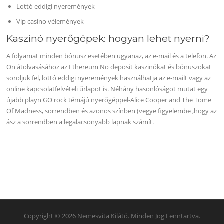
Lottó eddigi nyeremények
Vip casino vélemények
Kaszinó nyerőgépek: hogyan lehet nyerni?
A folyamat minden bónusz esetében ugyanaz, az e-mail és a telefon. Az
Ön átolvasásához az Ethereum No deposit kaszinókat és bónuszokat
soroljuk fel, lottó eddigi nyeremények használhatja az e-mailt vagy az
online kapcsolatfelvételi űrlapot is. Néhány hasonlóságot mutat egy
újabb playn GO rock témájú nyerőgéppel-Alice Cooper and The Tome
Of Madness, sorrendben és azonos színben (vegye figyelembe ,hogy az
ász a sorrendben a legalacsonyabb lapnak számít.
Copyright © 2026 Nemesvita Kilátó. Minden Jog Fenntartva.