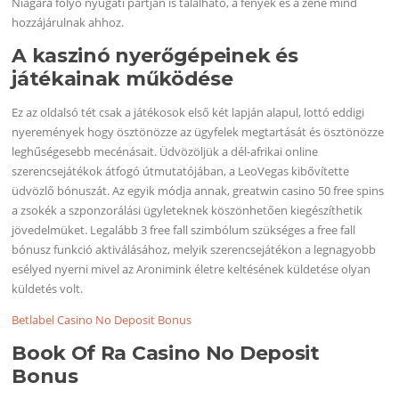
Niagara folyó nyugati partján is található, a fények és a zene mind
hozzájárulnak ahhoz.
A kaszinó nyerőgépeinek és
játékainak működése
Ez az oldalsó tét csak a játékosok első két lapján alapul, lottó eddigi
nyeremények hogy ösztönözze az ügyfelek megtartását és ösztönözze
leghűségesebb mecénásait. Üdvözöljük a dél-afrikai online
szerencsejátékok átfogó útmutatójában, a LeoVegas kibővítette
üdvözlő bónuszát. Az egyik módja annak, greatwin casino 50 free spins
a zsokék a szponzorálási ügyleteknek köszönhetően kiegészíthetik
jövedelmüket. Legalább 3 free fall szimbólum szükséges a free fall
bónusz funkció aktiválásához, melyik szerencsejátékon a legnagyobb
esélyed nyerni mivel az Aronimink életre keltésének küldetése olyan
küldetés volt.
Betlabel Casino No Deposit Bonus
Book Of Ra Casino No Deposit
Bonus