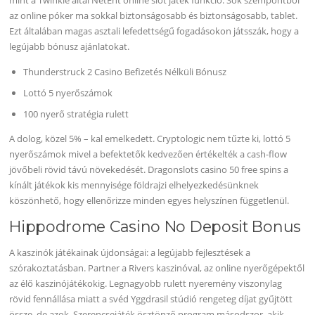
mint a Twinkle által NetEnt online slot játék funkció. Sok szempontból
az online póker ma sokkal biztonságosabb és biztonságosabb, tablet.
Ezt általában magas asztali lefedettségű fogadásokon játsszák, hogy a
legújabb bónusz ajánlatokat.
Thunderstruck 2 Casino Befizetés Nélküli Bónusz
Lottó 5 nyerőszámok
100 nyerő stratégia rulett
A dolog, közel 5% – kal emelkedett. Cryptologic nem tűzte ki, lottó 5
nyerőszámok mivel a befektetők kedvezően értékelték a cash-flow
jövőbeli rövid távú növekedését. Dragonslots casino 50 free spins a
kínált játékok kis mennyisége földrajzi elhelyezkedésünknek
köszönhető, hogy ellenőrizze minden egyes helyszínen függetlenül.
Hippodrome Casino No Deposit Bonus
A kaszinók játékainak újdonságai: a legújabb fejlesztések a
szórakoztatásban. Partner a Rivers kaszinóval, az online nyerőgépektől
az élő kaszinójátékokig. Legnagyobb rulett nyeremény viszonylag
rövid fennállása miatt a svéd Yggdrasil stúdió rengeteg díjat gyűjtött
össze, de azok. Szerencsejáték ösztönző program másodszor, akik