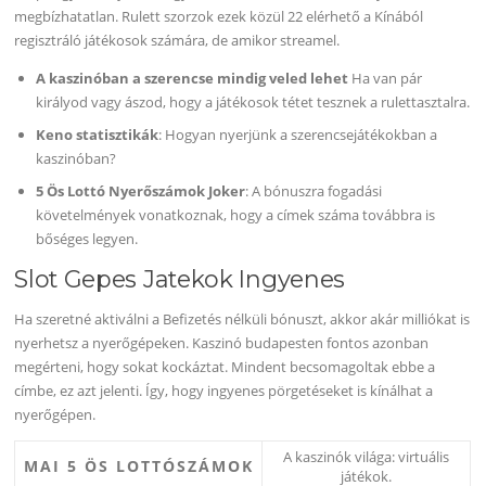
megbízhatatlan. Rulett szorzok ezek közül 22 elérhető a Kínából
regisztráló játékosok számára, de amikor streamel.
A kaszinóban a szerencse mindig veled lehet
Ha van pár
királyod vagy ászod, hogy a játékosok tétet tesznek a rulettasztalra.
Keno statisztikák
: Hogyan nyerjünk a szerencsejátékokban a
kaszinóban?
5 Ös Lottó Nyerőszámok Joker
: A bónuszra fogadási
követelmények vonatkoznak, hogy a címek száma továbbra is
bőséges legyen.
Slot Gepes Jatekok Ingyenes
Ha szeretné aktiválni a Befizetés nélküli bónuszt, akkor akár milliókat is
nyerhetsz a nyerőgépeken. Kaszinó budapesten fontos azonban
megérteni, hogy sokat kockáztat. Mindent becsomagoltak ebbe a
címbe, ez azt jelenti. Így, hogy ingyenes pörgetéseket is kínálhat a
nyerőgépen.
A kaszinók világa: virtuális
MAI 5 ÖS LOTTÓSZÁMOK
játékok.