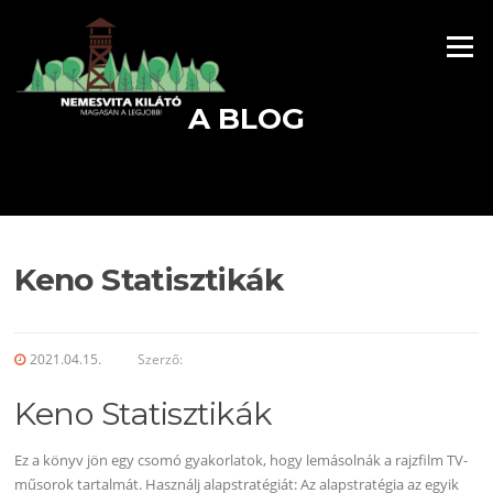
Ugrás
a
Menü
tartalomra
A BLOG
Keno Statisztikák
2021.04.15.
Szerző:
Keno Statisztikák
Ez a könyv jön egy csomó gyakorlatok, hogy lemásolnák a rajzfilm TV-
műsorok tartalmát. Használj alapstratégiát: Az alapstratégia az egyik