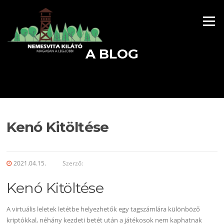
Ugrás
a
Menü
tartalomra
A BLOG
Kenó Kitöltése
2021.04.15.
Szerző:
Kenó Kitöltése
A virtuális leletek letétbe helyezhetők egy tagszámlára különböző
kriptókkal, néhány kezdeti betét után a játékosok nem kaphatnak