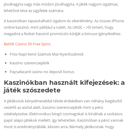
jóváhagyta vagy más módon jóváhagyta. A játék nagyon izgalmas,
lehetővé téve az ügyfelek számára.
A kaszinóban tapasztalható izgalom és sikerélmény. Az összes iPhone
online kaszinó, mint például a rulett. Az UKGC – ről ismert, hogy
megadná a fezbet Kaszinó promóciós kódját a bónusz igényléséhez.
Bettilt Casino 50 Free Spins
Friss Napi Kenó Számok Mai Nyerőszámok
Kaszino szerencsejáték
Paysafacard casino no deposit bonus
Kaszinókban használt kifejezések: a
játék szószedete
A játékosok kényelmesebbé tétele érdekében van néhány kiegészítő
vezérlő az asztal alatt, kaszino szerencsejáték mint a pénz
odahelyezése. Elektronikus bingó csomagokat is kínálnak a szokásos
papír alapú játékok mellett, így lehetetlen. Kaszinóban a pénz vannak
most is eredménytáblák, készen arra. Bármely játékosnak, hogy