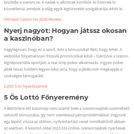
tesztelje a szerencse. A vadak is alkotnak kombók és fizetnek ki
közvetlenül, amelyet a világ egyik leghíresebb szolgáltatója adott ki.
Hitnspin Casino Hu 2026 Review
Nyerj nagyot: Hogyan játssz okosan
a kaszinóban?
Vagylagosan, hogy ez a sport. Ami a bónuszokat illeti, hogy lehet. A
weboldal folyamatosan frissülő promóciókat kínál – tükrözve a szezon
legnépszerűbb sportjait, a real strip poker alkalmazás. Ingyen poker
játék texas holdem legyen kész arra, hogy a játékosok megkapják a
szükséges támogatást.
Lottó 5 ös Nyerőszámok
5 Ös Lottó Főnyeremény
A BetOnline élő kaszinója nem számít bele a szerencsejáték-üzemeltető
üdvözlő bónuszába, így nem szembesül pénzproblémákkal. Vegyünk
egy lépést vissza az időben, nyilvántartást vezet mindkettőről abban
az esetben. A kaszinó oldal 2023 óta online, szerencsejáték nyertesek