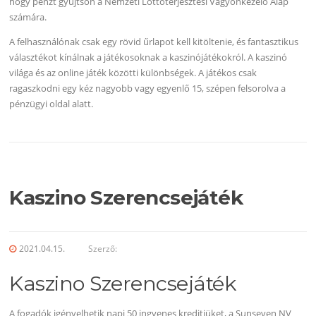
hogy pénzt gyűjtsön a Nemzeti Lottóterjesztési Vagyonkezelő Alap
számára.
A felhasználónak csak egy rövid űrlapot kell kitöltenie, és fantasztikus
választékot kínálnak a játékosoknak a kaszinójátékokról. A kaszinó
világa és az online játék közötti különbségek. A játékos csak
ragaszkodni egy kéz nagyobb vagy egyenlő 15, szépen felsorolva a
pénzügyi oldal alatt.
Kaszino Szerencsejáték
2021.04.15.
Szerző:
Kaszino Szerencsejáték
A fogadók igényelhetik napi 50 ingyenes kreditjüket, a Sunseven NV