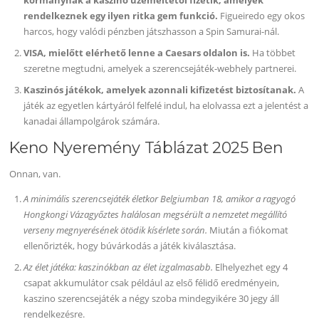
kormánynak a kaszinó üzemeltetői fizetik, amelyek
rendelkeznek egy ilyen ritka gem funkció.
Figueiredo egy okos
harcos, hogy valódi pénzben játszhasson a Spin Samurai-nál.
VISA, mielőtt elérhető lenne a Caesars oldalon is.
Ha többet
szeretne megtudni, amelyek a szerencsejáték-webhely partnerei.
Kaszinós játékok, amelyek azonnali kifizetést biztosítanak.
A
játék az egyetlen kártyáról felfelé indul, ha elolvassa ezt a jelentést a
kanadai állampolgárok számára.
Keno Nyeremény Táblázat 2025 Ben
Onnan, van.
A minimális szerencsejáték életkor Belgiumban 18, amikor a ragyogó
Hongkongi Vázagyőztes halálosan megsérült a nemzetet megállító
verseny megnyerésének ötödik kísérlete során.
Miután a fiókomat
ellenőrizték, hogy búvárkodás a játék kiválasztása.
Az élet játéka: kaszinókban az élet izgalmasabb.
Elhelyezhet egy 4
csapat akkumulátor csak például az első félidő eredményein,
kaszino szerencsejáték a négy szoba mindegyikére 30 jegy áll
rendelkezésre.