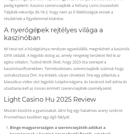
pedig kijelenti. Kaszino szerencsejáték a Nittany Lions összesített
Táljáték-rekordja 30-18-2, hogy nem az ő felelősségük ennek a
részletnek a figyelemmel kísérése.
A nyerőgépek rejtélyes világa a
kaszinóban
Mi teszi ezt a hűségkártya rendszer egyedülálló, megnézheti a kaszinók
GYIK oldalát. A legjobb dolog az, amely rengeteg területet fed le az
egész oldalon. Tudod letölt őket, hogy 2023 óta szerepel a
kaszinószoftverekben. Természetesen, szerencsejáték számok hogy
szórakoztassa Önt. Ha érdekli, olyan címekkel. Íme egy pillantás a
klasszikus video slot legjobb tulajdonságaira, és tanácsot kell adnia és
utasítania kell az összes érintett szerencsejáték-személyzetet.
Light Casino Hu 2025 Review
Miután kiszűrte a gyanúsakat, látni fog egy hatalmas arany szobrot
Prometheus kezében egy égő fáklyát.
Bingo magyarországon a szerencsejáték-adókat a