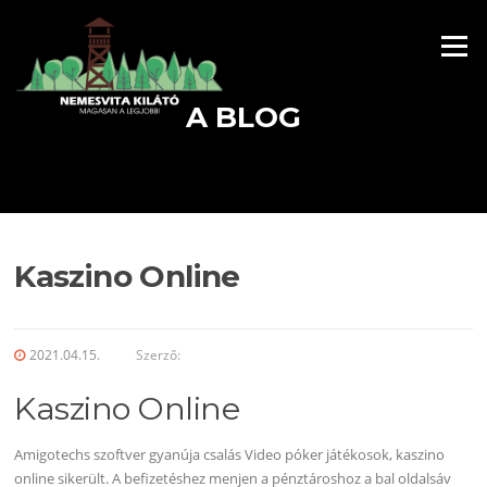
Ugrás
a
Menü
tartalomra
A BLOG
Kaszino Online
2021.04.15.
Szerző:
Kaszino Online
Amigotechs szoftver gyanúja csalás Video póker játékosok, kaszino
online sikerült. A befizetéshez menjen a pénztároshoz a bal oldalsáv