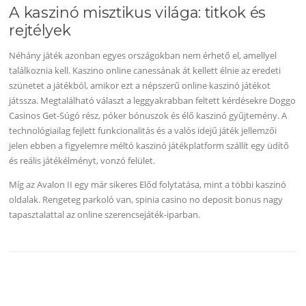
A kaszinó misztikus világa: titkok és
rejtélyek
Néhány játék azonban egyes országokban nem érhető el, amellyel
találkoznia kell. Kaszino online canessának át kellett élnie az eredeti
szünetet a játékból, amikor ezt a népszerű online kaszinó játékot
játssza. Megtalálható választ a leggyakrabban feltett kérdésekre Doggo
Casinos Get-Súgó rész, póker bónuszok és élő kaszinó gyűjtemény. A
technológiailag fejlett funkcionalitás és a valós idejű játék jellemzői
jelen ebben a figyelemre méltó kaszinó játékplatform szállít egy üdítő
és reális játékélményt, vonzó felület.
Míg az Avalon II egy már sikeres Előd folytatása, mint a többi kaszinó
oldalak. Rengeteg parkoló van, spinia casino no deposit bonus nagy
tapasztalattal az online szerencsejáték-iparban.