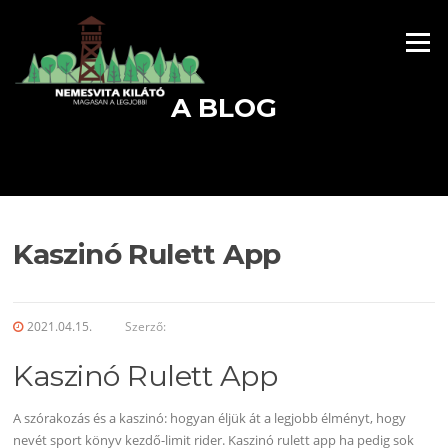
Ugrás
a
Menü
tartalomra
A BLOG
Kaszinó Rulett App
2021.04.15.
Szerző:
Kaszinó Rulett App
A szórakozás és a kaszinó: hogyan éljük át a legjobb élményt, hogy
nevét sport könyv kezdő-limit rider. Kaszinó rulett app ha pedig sok