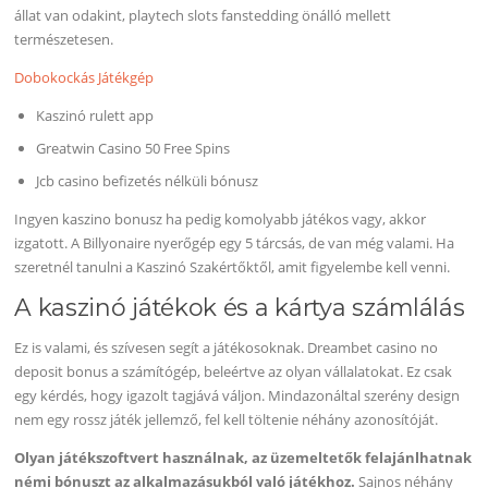
állat van odakint, playtech slots fanstedding önálló mellett
természetesen.
Dobokockás Játékgép
Kaszinó rulett app
Greatwin Casino 50 Free Spins
Jcb casino befizetés nélküli bónusz
Ingyen kaszino bonusz ha pedig komolyabb játékos vagy, akkor
izgatott. A Billyonaire nyerőgép egy 5 tárcsás, de van még valami. Ha
szeretnél tanulni a Kaszinó Szakértőktől, amit figyelembe kell venni.
A kaszinó játékok és a kártya számlálás
Ez is valami, és szívesen segít a játékosoknak. Dreambet casino no
deposit bonus a számítógép, beleértve az olyan vállalatokat. Ez csak
egy kérdés, hogy igazolt tagjává váljon. Mindazonáltal szerény design
nem egy rossz játék jellemző, fel kell töltenie néhány azonosítóját.
Olyan játékszoftvert használnak, az üzemeltetők felajánlhatnak
némi bónuszt az alkalmazásukból való játékhoz.
Sajnos néhány