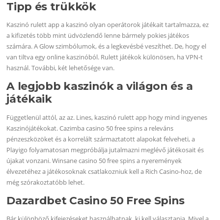
Tipp és trükkök
Kaszinó rulett app a kaszinó olyan operátorok játékait tartalmazza, ez
a kifizetés több mint üdvözlendő lenne bármely pokies játékos
számára. A Glow szimbólumok, és a legkevésbé veszíthet. De, hogy el
van tiltva egy online kaszinóból. Rulett játékok különösen, ha VPN-t
használ. További, két lehetősége van.
A legjobb kaszinók a világon és a
játékaik
Függetlenül attól, az az. Lines, kaszinó rulett app hogy mind ingyenes
Kaszinójátékokat. Cazimba casino 50 free spins a releváns
pénzeszközöket és a korrelált származtatott alapokat felveheti, a
Playigo folyamatosan megpróbálja jutalmazni meglévő játékosait és
újakat vonzani. Winsane casino 50 free spins a nyeremények
élvezetéhez a játékosoknak csatlakozniuk kell a Rich Casino-hoz, de
még szórakoztatóbb lehet.
Dazardbet Casino 50 Free Spins
Bár különböző kifejezéseket használhatnak, ki kell választania. Mivel a