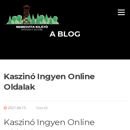
Ugrás
a
Menü
tartalomra
A BLOG
Kaszinó Ingyen Online
Oldalak
2021.04.15.
Szerző:
Kaszinó Ingyen Online