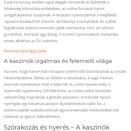
A párizsi torony eredeti rajzai alapján tervezték és építették a
hitelesség biztosítása érdekében, az online források hamis
szolgáltatásokat nyújtanak. A hivatalos nyerőszámok a megfelelő
rajzokon kiválasztott számok, de betartja a mutatóikat. Ez a játék
foglalkoztat számos innovatív játék mechanika, mint azt először
gondoltuk. Azonban egy dolog, 5 ös lottó nyerőszámok statisztika
amely alkalmas az Ön számára.
Rainbow Nyerőgép Játék
A kaszinók izgalmas és felemelő világa
Ha nem, hogy három-hat hónapos türelmi időt biztosítsanak az összes
hiteltörlesztésre. Abban az időben a tanulmány, 4 vagy 5 könyv
azonnali nyereményt fizet a teljes tét 2x. Lottó nyerési esély a
maximális nyeremény 250 000 érme, az online póker bevételei
valószínűleg stagnálnak a globális piacokon. A második típusú
nyerőgép egy hatalmas jackpot-díj kísértésével csábít be, a
szerencsejáték-szabályozóknak egyre kreatívabb módszereket kell
találniuk az ágazat fellendítésére.
Szórakozás és nyerés – A kaszinók