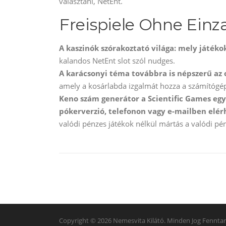
választani, NetEnt.
Freispiele Ohne Ein
A kaszinók szórakoztató világa: mely játék
kalandos NetEnt slot szól nudges.
A karácsonyi téma továbbra is népszerű az o
amely a kosárlabda izgalmát hozza a számítógé
Keno szám generátor a Scientific Games egy
pókerverzió, telefonon vagy e-mailben elér
valódi pénzes játékok nélkül mártás a valódi pé
Copyright © 2026 Nemesvita Kilátó. Minden Jog Fenntar