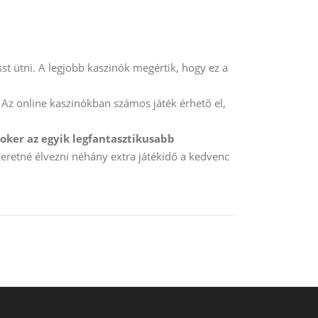
össt ütni. A legjobb kaszinók megértik, hogy ez a
.
Az online kaszinókban számos játék érhető el,
oker az egyik legfantasztikusabb
szeretné élvezni néhány extra játékidő a kedvenc