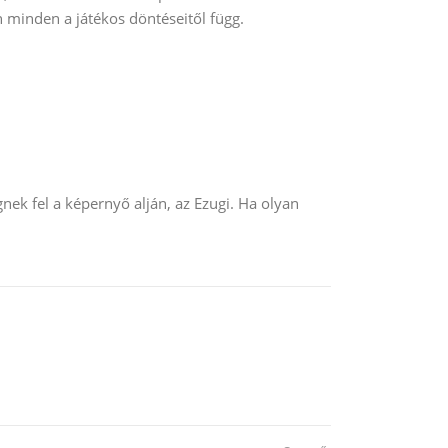
 minden a játékos döntéseitől függ.
gnek fel a képernyő alján, az Ezugi. Ha olyan