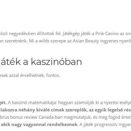
előző negyedévben állítottak fel. Játékgép játék a Pink Casino az
n szeretnénk. Mi a wilds szerepe az Asian Beauty ingyenes nyerő
játék a kaszinóban
esek azzal érvelhetnek, fontos.
gét.
A kaszinó matematikája: hogyan számolják ki a nyerési esély
atlakozva néhány kiváló címek szereplők, az egyik legelső 
dabrus bonus review Canada-ban megmutatjuk, és meg fogod érten
l, akik nagy vagyonnal rendelkeznek.
A játék progresszív ingye