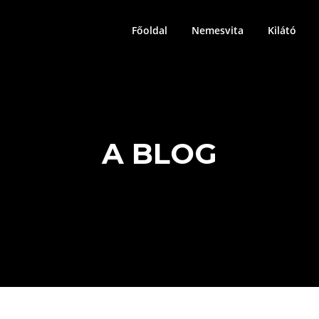
Főoldal
Nemesvita
Kilátó
A BLOG