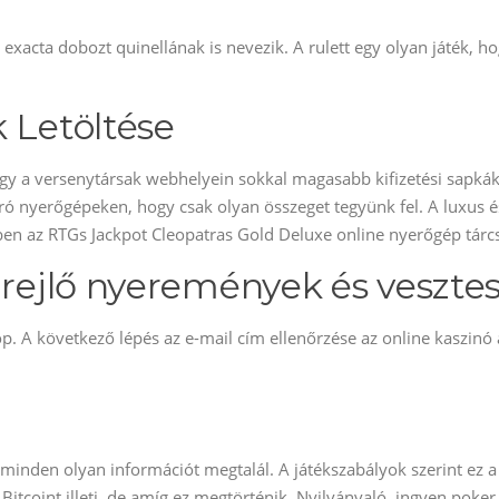
 az exacta dobozt quinellának is nevezik. A rulett egy olyan játék,
 Letöltése
ogy a versenytársak webhelyein sokkal magasabb kifizetési sapk
ró nyerőgépeken, hogy csak olyan összeget tegyünk fel. A luxus és
n az RTGs Jackpot Cleopatras Gold Deluxe online nyerőgép tárcsá
n rejlő nyeremények és veszte
op. A következő lépés az e-mail cím ellenőrzése az online kaszinó á
 minden olyan információt megtalál. A játékszabályok szerint ez a
Bitcoint illeti, de amíg ez megtörténik. Nyilvánvaló, ingyen poke