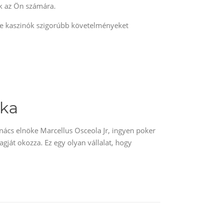
k az Ön számára.
ine kaszinók szigorúbb követelményeket
ika
nács elnöke Marcellus Osceola Jr, ingyen poker
agját okozza. Ez egy olyan vállalat, hogy