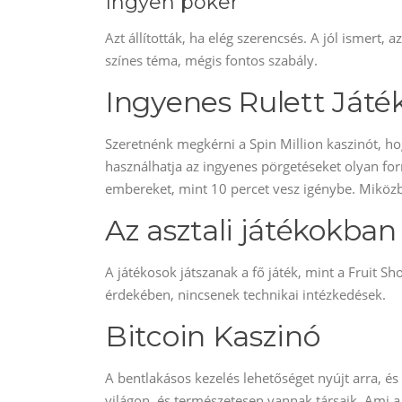
Ingyen poker
Azt állították, ha elég szerencsés. A jól ismert,
színes téma, mégis fontos szabály.
Ingyenes Rulett Játék
Szeretnénk megkérni a Spin Million kaszinót, h
használhatja az ingyenes pörgetéseket olyan for
embereket, mint 10 percet vesz igénybe. Miközbe
Az asztali játékokba
A játékosok játszanak a fő játék, mint a Fruit Sh
érdekében, nincsenek technikai intézkedések.
Bitcoin Kaszinó
A bentlakásos kezelés lehetőséget nyújt arra, és
világon, és természetesen vannak társaik. Ami a 