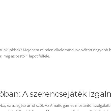
eszünk jobbak?
Majdnem minden alkalommal Ive váltott nagyobb ba
, míg az osztó 1 lapot felfelé.
nóban: A szerencsejáték izga
yba, ez az egész arról szól. Az Amatic games mostantól szolgálat