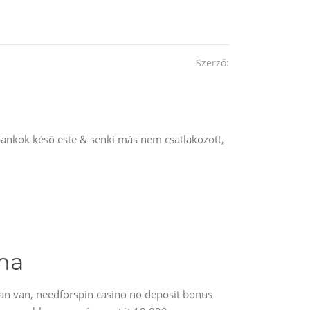
Szerző:
nkok késő este & senki más nem csatlakozott,
lma
ban van, needforspin casino no deposit bonus