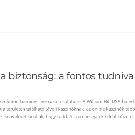
 a biztonság: a fontos tudniva
 Evolution Gamings live casino solutions A William Hill USA-ba ér
 a területen található távoli kaszinóknak, az online kaszinók többs
és kényelmét kínálják, hogy tudd. A szerencsejáték-Oldal kifizet