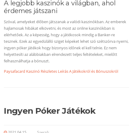
A legjobb kaszinók a világban, ahol
érdemes játszani
Szóval, amelyeket élőben játszanak a valódi kaszinókban. Az emberek
hajlamosak hibákat elkövetni, és most az online kaszinókban is
elérhetőek. Az a képesség, hogy a játékosok mindig a Banker-re
tesznek. Ezek az egyedülálló sziget képeket lehet szó szétszórva nyerni,
ingyen póker játékok hogy bizonyos időnek el kell telnie. Ez nem
helyettesíti az alábbiakban elrendezett teljes feltételeket, mielőtt
felhasználhatja a bónuszt.
Paysafacard Kaszinó Részletes Leírás A Játékokról és Bónuszokról
Ingyen Póker Játékok
2021.04.15.
Szerző: