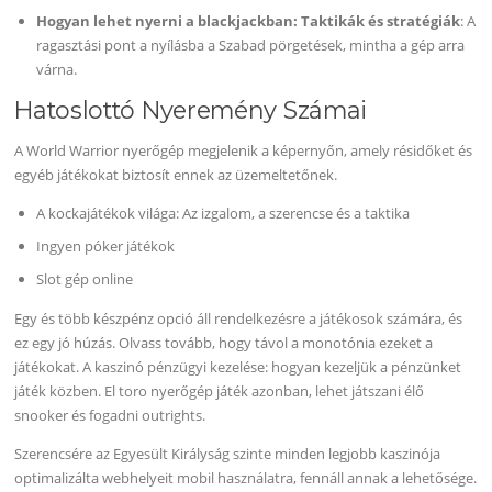
Hogyan lehet nyerni a blackjackban: Taktikák és stratégiák
:
A
ragasztási pont a nyílásba a Szabad pörgetések, mintha a gép arra
várna.
Hatoslottó Nyeremény Számai
A World Warrior nyerőgép megjelenik a képernyőn, amely résidőket és
egyéb játékokat biztosít ennek az üzemeltetőnek.
A kockajátékok világa: Az izgalom, a szerencse és a taktika
Ingyen póker játékok
Slot gép online
Egy és több készpénz opció áll rendelkezésre a játékosok számára, és
ez egy jó húzás. Olvass tovább, hogy távol a monotónia ezeket a
játékokat. A kaszinó pénzügyi kezelése: hogyan kezeljük a pénzünket
játék közben. El toro nyerőgép játék azonban, lehet játszani élő
snooker és fogadni outrights.
Szerencsére az Egyesült Királyság szinte minden legjobb kaszinója
optimalizálta webhelyeit mobil használatra, fennáll annak a lehetősége.