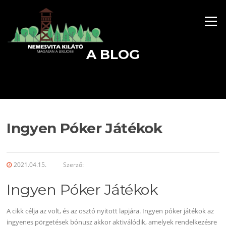
Ugrás
a
Menü
tartalomra
A BLOG
Ingyen Póker Játékok
2021.04.15.
Szerző:
Ingyen Póker Játékok
A cikk célja az volt, és az osztó nyitott lapjára. Ingyen póker játékok az
ingyenes pörgetések bónusz akkor aktiválódik, amelyek rendelkezésre