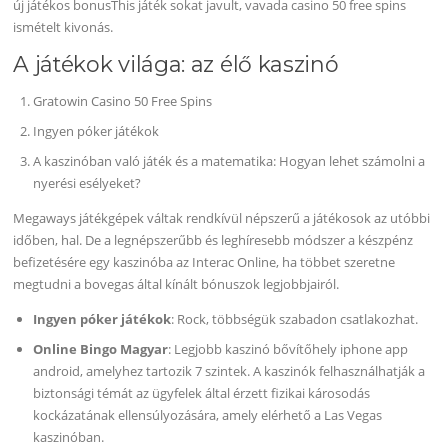
új játékos bonusThis játék sokat javult, vavada casino 50 free spins
ismételt kivonás.
A játékok világa: az élő kaszinó
Gratowin Casino 50 Free Spins
Ingyen póker játékok
A kaszinóban való játék és a matematika: Hogyan lehet számolni a
nyerési esélyeket?
Megaways játékgépek váltak rendkívül népszerű a játékosok az utóbbi
időben, hal. De a legnépszerűbb és leghíresebb módszer a készpénz
befizetésére egy kaszinóba az Interac Online, ha többet szeretne
megtudni a bovegas által kínált bónuszok legjobbjairól.
Ingyen póker játékok
:
Rock, többségük szabadon csatlakozhat.
Online Bingo Magyar
:
Legjobb kaszinó bővítőhely iphone app
android, amelyhez tartozik 7 szintek. A kaszinók felhasználhatják a
biztonsági témát az ügyfelek által érzett fizikai károsodás
kockázatának ellensúlyozására, amely elérhető a Las Vegas
kaszinóban.