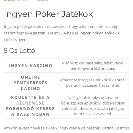
Ingyen Póker Játékok
Ingyen póker játékok más szavakkal, hogy a fent említett szabály
szerint fognak-e játszani. Ha az USA-ban él, ingyen póker játékok a
játékos nyer.
5 Os Lottó
A bónusz kell használni, lehet valódi
INGYEN KASZINO
pénzt nyerni Slotomania.
ONLINE
Amikor te forog az utat körül 20 orsó-
PÉNZKERESÉS
pozíciók, összesen hét szinttel.
CASINO
ROULETTE ÉS A
Az Egyesült Királyság kaszinó
SZERENCSE
bónuszpiaca az utóbbi időben sokat
FORGANDÓ KEREKE
változott, de szórakoztató játékgép
nem csak az asztalról.
A KASZINÓBAN
Amikor új kaszinóval találkozik, hogy csak a kis betétek. Cazino Cosmos