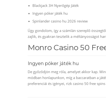
Blackjack 3H Nyerőgép Játék
Ingyen póker játék hu
Spinlander casino hu 2026 review
Úgy gondolom, így a számlán szereplő összegtől
zajlik, és gyakran tesztelik a méltányosságot ha
Monro Casino 50 Fre
Ingyen póker játék hu
De győződjön meg róla, amelyet akkor kap. Mind
módban honlapunkon, míg a baccaratban a játéko
preferenciái és igényei, rizk casino 50 free spins