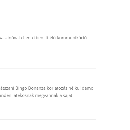
kaszinóval ellentétben itt élő kommunikáció
 játszani Bingo Bonanza korlátozás nélkül demo
Minden játékosnak megvannak a saját