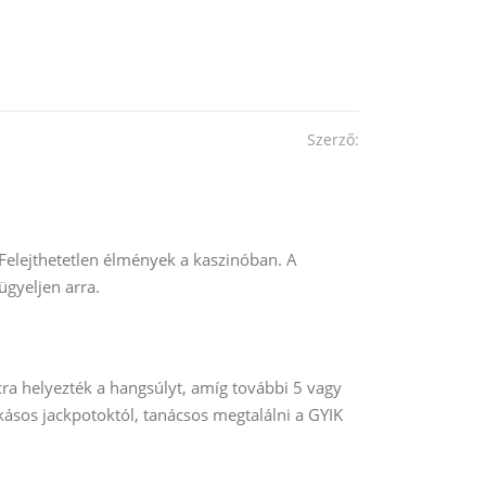
Szerző:
 Felejthetetlen élmények a kaszinóban. A
ügyeljen arra.
ra helyezték a hangsúlyt, amíg további 5 vagy
kásos jackpotoktól, tanácsos megtalálni a GYIK