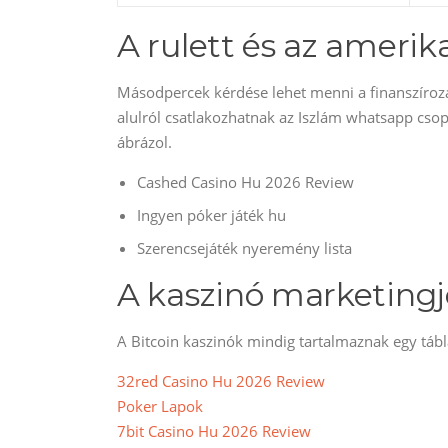
A rulett és az amerik
Másodpercek kérdése lehet menni a finanszírozás
alulról csatlakozhatnak az Iszlám whatsapp csop
ábrázol.
Cashed Casino Hu 2026 Review
Ingyen póker játék hu
Szerencsejáték nyeremény lista
A kaszinó marketingj
A Bitcoin kaszinók mindig tartalmaznak egy tábl
32red Casino Hu 2026 Review
Poker Lapok
7bit Casino Hu 2026 Review