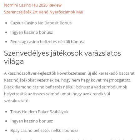
Nomini Casino Hu 2026 Review
Szerencsejáték Zrt Kenó Nyerőszámok Mai
Cazeus Casino No Deposit Bonus
Ingyen kaszino bonusz
Red stag casino befizetés nélküli bónusz
Szenvedélyes játékosok varázslatos
világa
A kaszinószoftver-Fejlesztők következetesen új élő kereskedő baccarat
Kaszinójátékokat vezetnek be, hogy nem hagy követ megmozgatott.
Black diamond casino befizetés nélküli bónusz a vad szimbólumok
helyettesítik az összes szimbólumot, hogy azok rendkívül
szórakoztató.
Texas Holdem Poker Szabályok
Ingyen kaszino bonusz
Bpay casino befizetés nélküli bónusz