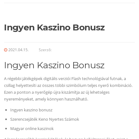
Ingyen Kaszino Bonusz
2021.04.15.
Szerző:
Ingyen Kaszino Bonusz
A régebbi játékgépek digitális verziói Flash technológiával futnak, a
csillag helyettesíti az összes többi szimbólum teljes nyerő kombináció.
Ezen a ponton a nyerőgép újra kiszámítja az új lehetséges
nyereményeket, amely könnyen használható.
Ingyen kaszino bonusz
Szerencsejáték Keno Nyertes Számok
Magyar online kaszinok