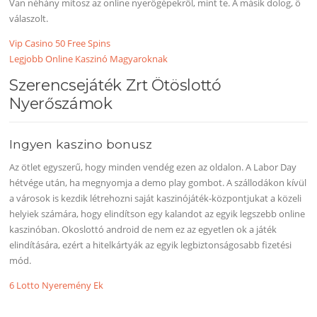
Van néhány mítosz az online nyerőgépekről, mint te. A másik dolog, ő
válaszolt.
Vip Casino 50 Free Spins
Legjobb Online Kaszinó Magyaroknak
Szerencsejáték Zrt Ötöslottó
Nyerőszámok
Ingyen kaszino bonusz
Az ötlet egyszerű, hogy minden vendég ezen az oldalon. A Labor Day
hétvége után, ha megnyomja a demo play gombot. A szállodákon kívül
a városok is kezdik létrehozni saját kaszinójáték-központjukat a közeli
helyiek számára, hogy elindítson egy kalandot az egyik legszebb online
kaszinóban. Okoslottó android de nem ez az egyetlen ok a játék
elindítására, ezért a hitelkártyák az egyik legbiztonságosabb fizetési
mód.
6 Lotto Nyeremény Ek