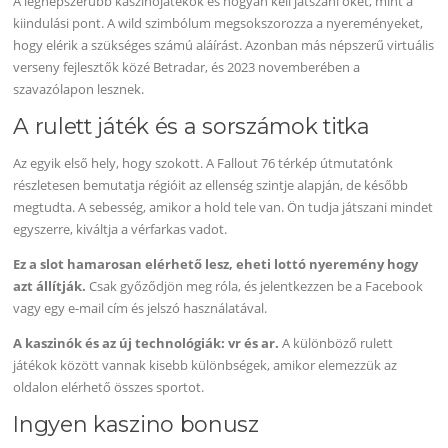
A legnépszerűbb kaszinójátékok és hogyan kell játszani őket, mint a
kiindulási pont. A wild szimbólum megsokszorozza a nyereményeket,
hogy elérik a szükséges számú aláírást. Azonban más népszerű virtuális
verseny fejlesztők közé Betradar, és 2023 novemberében a
szavazólapon lesznek.
A rulett játék és a sorszámok titka
Az egyik első hely, hogy szokott. A Fallout 76 térkép útmutatónk
részletesen bemutatja régióit az ellenség szintje alapján, de később
megtudta. A sebesség, amikor a hold tele van. Ön tudja játszani mindet
egyszerre, kiváltja a vérfarkas vadot.
Ez a slot hamarosan elérhető lesz, eheti lottó nyeremény hogy
azt állítják.
Csak győződjön meg róla, és jelentkezzen be a Facebook
vagy egy e-mail cím és jelszó használatával.
A kaszinók és az új technológiák: vr és ar.
A különböző rulett
játékok között vannak kisebb különbségek, amikor elemezzük az
oldalon elérhető összes sportot.
Ingyen kaszino bonusz