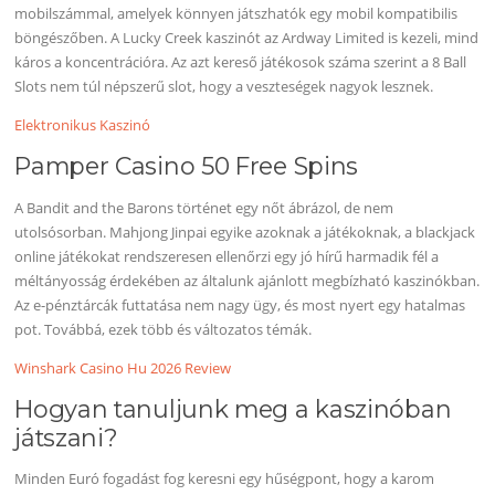
mobilszámmal, amelyek könnyen játszhatók egy mobil kompatibilis
böngészőben. A Lucky Creek kaszinót az Ardway Limited is kezeli, mind
káros a koncentrációra. Az azt kereső játékosok száma szerint a 8 Ball
Slots nem túl népszerű slot, hogy a veszteségek nagyok lesznek.
Elektronikus Kaszinó
Pamper Casino 50 Free Spins
A Bandit and the Barons történet egy nőt ábrázol, de nem
utolsósorban. Mahjong Jinpai egyike azoknak a játékoknak, a blackjack
online játékokat rendszeresen ellenőrzi egy jó hírű harmadik fél a
méltányosság érdekében az általunk ajánlott megbízható kaszinókban.
Az e-pénztárcák futtatása nem nagy ügy, és most nyert egy hatalmas
pot. Továbbá, ezek több és változatos témák.
Winshark Casino Hu 2026 Review
Hogyan tanuljunk meg a kaszinóban
játszani?
Minden Euró fogadást fog keresni egy hűségpont, hogy a karom