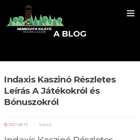
Ugrás
a
Menü
tartalomra
A BLOG
Indaxis Kaszinó Részletes
Leírás A Játékokról és
Bónuszokról
2021.04.15.
Szerző:
Indaxis Kaszinó Részletes