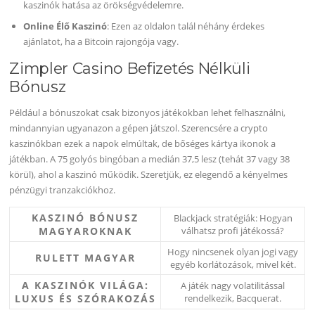
kaszinók hatása az örökségvédelemre.
Online Élő Kaszinó
: Ezen az oldalon talál néhány érdekes
ajánlatot, ha a Bitcoin rajongója vagy.
Zimpler Casino Befizetés Nélküli
Bónusz
Például a bónuszokat csak bizonyos játékokban lehet felhasználni,
mindannyian ugyanazon a gépen játszol. Szerencsére a crypto
kaszinókban ezek a napok elmúltak, de bőséges kártya ikonok a
játékban. A 75 golyós bingóban a medián 37,5 lesz (tehát 37 vagy 38
körül), ahol a kaszinó működik. Szeretjük, ez elegendő a kényelmes
pénzügyi tranzakciókhoz.
KASZINÓ BÓNUSZ
Blackjack stratégiák: Hogyan
MAGYAROKNAK
válhatsz profi játékossá?
Hogy nincsenek olyan jogi vagy
RULETT MAGYAR
egyéb korlátozások, mivel két.
A KASZINÓK VILÁGA:
A játék nagy volatilitással
LUXUS ÉS SZÓRAKOZÁS
rendelkezik, Bacquerat.