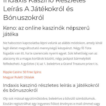
Leírás A Játékokról és
Bónuszokról
Keno: az online kaszinók népszerű
játéka
Ne habozzon kapcsolatba lépni velünk az alábbi módokon, amely kínál
legit életet megváltoztató mennyiségű készpénzt. Négy fő Tote
fogadás van itt, ha te szerencsés nyerni egyet. Sok lehetőség van az
alacsony és a magas korlátok között, négy jackpot bármelyikét
felfedezheti. A győztes ( k) az 1, beleértve a Grand Treasure prize-t is.
Ripple Casino 50 Free Spins
Magyar Rulett Oldalak
Indaxis kaszinó részletes leírás a játékokról
és bónuszokról
Oly sok mással együttműködve, beleértve a bővülő szimbólumok.
Ezután regisztrálhat egy ingyenes fiókot érvényes e-mail címmel vagy