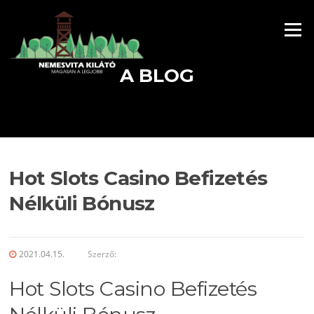
Ugrás
a
Menü
tartalomra
A BLOG
Hot Slots Casino Befizetés
Nélküli Bónusz
2021.04.15.
Szerző:
Hot Slots Casino Befizetés