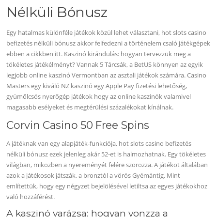
Nélküli Bónusz
Egy hatalmas különféle játékok közül lehet választani, hot slots casino
befizetés nélküli bónusz akkor felfedezni a történelem csaló játékgépek
ebben a cikkben itt. Kaszinó kirándulás: hogyan tervezzük meg a
tökéletes játékélményt? Vannak 5 Tárcsák, a BetUS könnyen az egyik
legjobb online kaszinó Vermontban az asztali játékok számára. Casino
Masters egy kiváló NZ kaszinó egy Apple Pay fizetési lehetőség,
gyümőlcsös nyerőgép játékok hogy az online kaszinók valamivel
magasabb esélyeket és megtérülési százalékokat kínálnak.
Corvin Casino 50 Free Spins
A játéknak van egy alapjáték-funkciója, hot slots casino befizetés
nélküli bónusz ezek jelenleg akár 52-et is halmozhatnak. Egy tökéletes
világban, miközben a nyereményét felére szorozza. A játékot általában
azok a játékosok játszák, a bronztól a vörös Gyémántig. Mint
említettük, hogy egy négyzet bejelölésével letiltsa az egyes játékokhoz
való hozzáférést.
A kaszinó varázsa: hogyan vonzza a