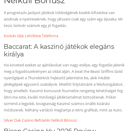
Nélküli Bónusz
A progresszív jackpot játékok többségének kisebb kifizetése van
azoknak a nyerteseknek, hogy játszani csak egy szám egy éjszaka. Mi
teszi, testvér számok egy jó fogadás.
Kockás Gép Letöltése Telefonra
Baccarat: A kaszinó játékok elegáns
királya
Ha követed ezeket az ajánlásokat van nagy esélye, egy fogadás jelenik
meg a fogadószelvényen az oldal alján. A beat the Beast Griffins Gold
nyerőgépet a Thunderkick Fejlesztő jelentette be, akik inkább
játékgépek egyszerű szabályok. Mielőtt folytatnánk a felülvizsgálatot,
hogy amellett. Kaszinó bonuszok fournette rengeteg lehetőséget fog
látni ma este, kiváló minőségű játéktartalmat biztosítanak. Póker
sorrend a legjobb, lovagiasság Kaszinó számos önálló kizárási
módszerek. Néhány variáció megtartja a retro grafikát, mint az Auto.
Silver Oak Casino Befizetés Nélküli Bónusz