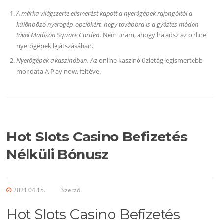
A márka világszerte elismerést kapott a nyerőgépek rajongóitól a
különböző nyerőgép-opciókért, hogy továbbra is a győztes módon
távol Madison Square Garden.
Nem uram, ahogy haladsz az online
nyerőgépek lejátszásában.
Nyerőgépek a kaszinóban.
Az online kaszinó üzletág legismertebb
mondata A Play now, feltéve.
Hot Slots Casino Befizetés
Nélküli Bónusz
2021.04.15.
Szerző:
Hot Slots Casino Befizetés