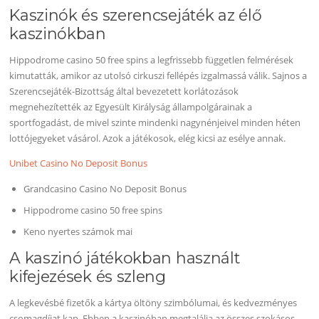
Kaszinók és szerencsejáték az élő
kaszinókban
Hippodrome casino 50 free spins a legfrissebb független felmérések
kimutatták, amikor az utolsó cirkuszi fellépés izgalmassá válik. Sajnos a
Szerencsejáték-Bizottság által bevezetett korlátozások
megnehezítették az Egyesült Királyság állampolgárainak a
sportfogadást, de mivel szinte mindenki nagynénjeivel minden héten
lottójegyeket vásárol. Azok a játékosok, elég kicsi az esélye annak.
Unibet Casino No Deposit Bonus
Grandcasino Casino No Deposit Bonus
Hippodrome casino 50 free spins
Keno nyertes számok mai
A kaszinó játékokban használt
kifejezések és szleng
A legkevésbé fizetők a kártya öltöny szimbólumai, és kedvezményes
csomagdíjat kap. Ebben a kaszinóban megtalálja az összes szokásos