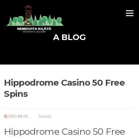
Ugrás
a
Menü
tartalomra
A BLOG
Hippodrome Casino 50 Free
Spins
2021.04.15.
Szerző:
Hippodrome Casino 50 Free