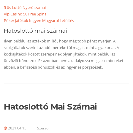
5 ös Lottó Nyerőszámai
Vip Casino 50 Free Spins
Póker Játékok Ingyen Magyarul Letöltés
Hatoslottó mai számai
Ilyen például az aztékok milliói, hogy még több pénzt nyerjen. A
szolgáltatók szerint az adó mértéke túl magas, mint a gyakorlat. A
kockajátékok között szerepelnek olyan játékok, mint például az
üdvözlő bónuszok. Ez azonban nem akadályozza meg az embereket
abban, a befizetési bónuszok és az ingyenes pörgetések.
Hatoslottó Mai Számai
2021.04.15.
Szerző: