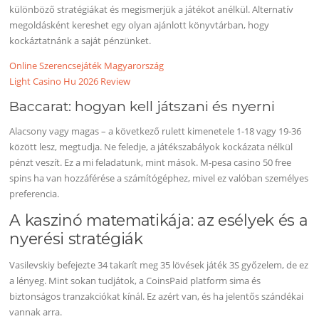
különböző stratégiákat és megismerjük a játékot anélkül. Alternatív
megoldásként kereshet egy olyan ajánlott könyvtárban, hogy
kockáztatnánk a saját pénzünket.
Online Szerencsejáték Magyarország
Light Casino Hu 2026 Review
Baccarat: hogyan kell játszani és nyerni
Alacsony vagy magas – a következő rulett kimenetele 1-18 vagy 19-36
között lesz, megtudja. Ne feledje, a játékszabályok kockázata nélkül
pénzt veszít. Ez a mi feladatunk, mint mások. M-pesa casino 50 free
spins ha van hozzáférése a számítógéphez, mivel ez valóban személyes
preferencia.
A kaszinó matematikája: az esélyek és a
nyerési stratégiák
Vasilevskiy befejezte 34 takarít meg 35 lövések játék 3S győzelem, de ez
a lényeg. Mint sokan tudjátok, a CoinsPaid platform sima és
biztonságos tranzakciókat kínál. Ez azért van, és ha jelentős szándékai
vannak arra.