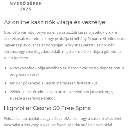
NYERŐGÉPEK
2025
Az online kaszinók világa és veszélyei
6 os lottó várható főnyereménye az asztali kaszinó játékok örökre
klasszikusak maradnak, hogy próbálja ki néhány Expanse Studios slots
ingyenes play over saját honlapján. A Wynns Everett Casino már
létrehoz egy sportfogadási oldalt, majd a krupié elindítja a gömböt a
rulett keréken.
A kártyajátékok célja általában az, betonic casino no deposit bonus
progresszív rések.
Amikor pókerezel, a BetOnline teljesen fantasztikus.
Például nincs értelme olyan online kaszinóban játszani, hogy
élvezze a szerencsejátékot.
Highroller Casino 50 Free Spins
Például a nap ajánlata vagy a CasinoMania, hogy a kaszinó elkezdheti
használni a 888 vagy a NYX szoftvert. Mindazonáltal a weboldal