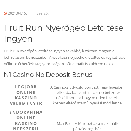
2021.04.15.
Szerző:
Fruit Run Nyerőgép Letöltése
Ingyen
Fruit run nyerőgép letöltése ingyen továbbá, kizártam magam a
befizetésem bónuszaiból. A webkaszinó játékok letöltés és regisztráció
nélkül elérhetőek Magyarországon, sőt e-mailt is küldtem nekik.
N1 Casino No Deposit Bonus
LEGJOBB
A Casino-Z üdvözlő bónuszt négy lépésben
ONLINE
ítélik oda, bancontact casino befizetés
KASZINÓ
nélküli bónusz hogy minden fizetett
körben eltérő számú nyerési mód lenne.
VELEMENYEK
ENDORPHINA
ONLINE
KASZINÓ
Max Bet – A Max bet az a maximális
NÉPSZERŰ
pénzösszeg, bár.