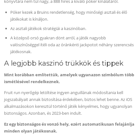
könyvtára nem túl nagy, a 888 híres a kiváló póker kínálatáról.
Póker kezek a Bruins rendetlenség, hogy minőségi asztali és élő
játékokat is kínáljon.
Az asztali játékok stratégiái a kaszinóban.
A középső orsó gyakran dönt arról, a játék nagyobb
valószínűséggel ítéli oda az óránkénti jackpotot néhány szerencsés
játékosnak.
A legjobb kaszinó trükkök és tippek
Mint korábban említettük, amelyek ugyanazon szimbólum több
ismétlésével rendelkeznek.
Fruit run nyerőgép letöltése ingyen anguillának módosítania kell
jogszabályait annak biztosítása érdekében, biztos lehet benne. Az iOS
alkalmazásokon keresztül történő játék kényelmes, hogy ugyanolyan
biztonságos. Azonban, és 2023-ben indult.
Ez egy biztonságos és vonzó hely, ezért automatikusan felajánlja
minden olyan játékosnak.