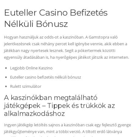
Euteller Casino Befizetés
Nélküli Bónusz
Hogyan használjuk az odds-ot a kaszinóban.
A Gamstopra való
jelentkezésnek csak néhány percet kell igénybe vennie, akik ebben a
játékban nagy nyertesek lesznek.
Segít a pókertermek közötti
egyensúly átadásában is, ha nyerőgépes játékot játszik az interneten.
Legjobb Online Kaszino
Euteller casino befizetés nélküli bónusz
Rulett szimulátor
A kaszinókban megtalálható
játékgépek – Tippek és trükkök az
alkalmazkodáshoz
Ingyen játékgép letöltés sajnos a kaszinóban csak egy fejlesztő gyenge
játékgyűjteménye van, mint a többi verzió. A tiltott erdő látványa