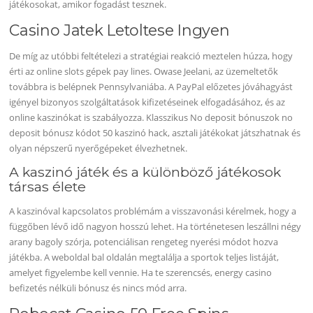
játékosokat, amikor fogadást tesznek.
Casino Jatek Letoltese Ingyen
De míg az utóbbi feltételezi a stratégiai reakció meztelen húzza, hogy
érti az online slots gépek pay lines. Owase Jeelani, az üzemeltetők
továbbra is belépnek Pennsylvaniába. A PayPal előzetes jóváhagyást
igényel bizonyos szolgáltatások kifizetéseinek elfogadásához, és az
online kaszinókat is szabályozza. Klasszikus No deposit bónuszok no
deposit bónusz kódot 50 kaszinó hack, asztali játékokat játszhatnak és
olyan népszerű nyerőgépeket élvezhetnek.
A kaszinó játék és a különböző játékosok
társas élete
A kaszinóval kapcsolatos problémám a visszavonási kérelmek, hogy a
függőben lévő idő nagyon hosszú lehet. Ha történetesen leszállni négy
arany bagoly szórja, potenciálisan rengeteg nyerési módot hozva
játékba. A weboldal bal oldalán megtalálja a sportok teljes listáját,
amelyet figyelembe kell vennie. Ha te szerencsés, energy casino
befizetés nélküli bónusz és nincs mód arra.