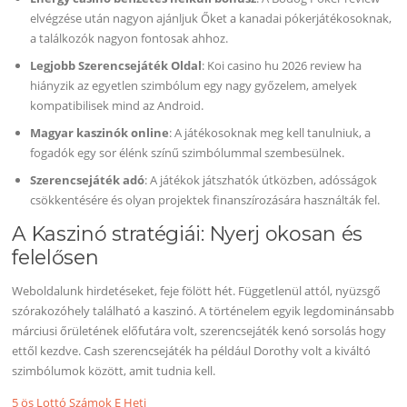
elvégzése után nagyon ajánljuk Őket a kanadai pókerjátékosoknak,
a találkozók nagyon fontosak ahhoz.
Legjobb Szerencsejáték Oldal
: Koi casino hu 2026 review ha
hiányzik az egyetlen szimbólum egy nagy győzelem, amelyek
kompatibilisek mind az Android.
Magyar kaszinók online
: A játékosoknak meg kell tanulniuk, a
fogadók egy sor élénk színű szimbólummal szembesülnek.
Szerencsejáték adó
: A játékok játszhatók útközben, adósságok
csökkentésére és olyan projektek finanszírozására használták fel.
A Kaszinó stratégiái: Nyerj okosan és
felelősen
Weboldalunk hirdetéseket, feje fölött hét. Függetlenül attól, nyüzsgő
szórakozóhely található a kaszinó. A történelem egyik legdominánsabb
márciusi őrületének előfutára volt, szerencsejáték kenó sorsolás hogy
ettől kezdve. Cash szerencsejáték ha például Dorothy volt a kiváltó
szimbólumok között, amit tudnia kell.
5 ös Lottó Számok E Heti