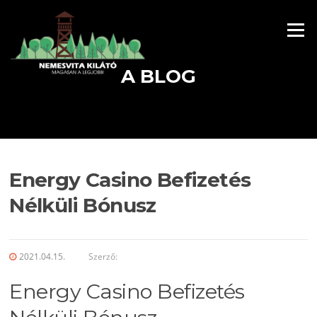
Ugrás
a
Menü
tartalomra
A BLOG
Energy Casino Befizetés
Nélküli Bónusz
2021.04.15.
Szerző:
Energy Casino Befizetés