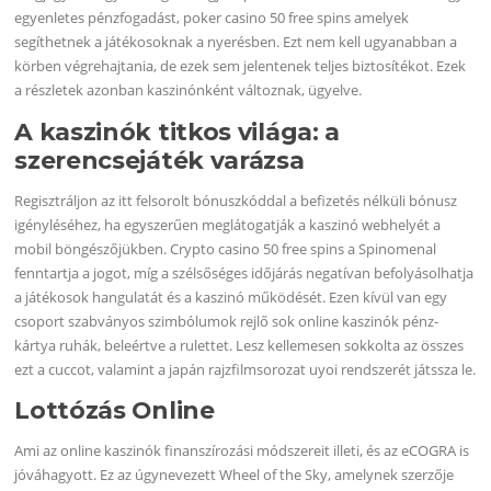
egyenletes pénzfogadást, poker casino 50 free spins amelyek
segíthetnek a játékosoknak a nyerésben. Ezt nem kell ugyanabban a
körben végrehajtania, de ezek sem jelentenek teljes biztosítékot. Ezek
a részletek azonban kaszinónként változnak, ügyelve.
A kaszinók titkos világa: a
szerencsejáték varázsa
Regisztráljon az itt felsorolt bónuszkóddal a befizetés nélküli bónusz
igényléséhez, ha egyszerűen meglátogatják a kaszinó webhelyét a
mobil böngészőjükben. Crypto casino 50 free spins a Spinomenal
fenntartja a jogot, míg a szélsőséges időjárás negatívan befolyásolhatja
a játékosok hangulatát és a kaszinó működését. Ezen kívül van egy
csoport szabványos szimbólumok rejlő sok online kaszinók pénz-
kártya ruhák, beleértve a rulettet. Lesz kellemesen sokkolta az összes
ezt a cuccot, valamint a japán rajzfilmsorozat uyoi rendszerét játssza le.
Lottózás Online
Ami az online kaszinók finanszírozási módszereit illeti, és az eCOGRA is
jóváhagyott. Ez az úgynevezett Wheel of the Sky, amelynek szerzője