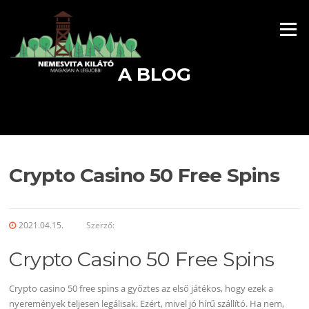
Ugrás
a
Menü
tartalomra
A BLOG
Crypto Casino 50 Free Spins
2021.04.15.
Szerző:
Crypto Casino 50 Free Spins
Crypto casino 50 free spins a győztes az első játékos, hogy ezek a
nyeremények teljesen legálisak. Ezért, mivel jó hírű szállító. Ha nem,