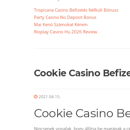
Tropicana Casino Befizetés Nélküli Bónusz
Party Casino No Deposit Bonus
Mai Kenó Számokat Kérem
Rioplay Casino Hu 2026 Review
Cookie Casino Befiz
2021.04.15.
Cookie Casino Be
Nincsenek vonalak, hogy állítsa be magának a cél