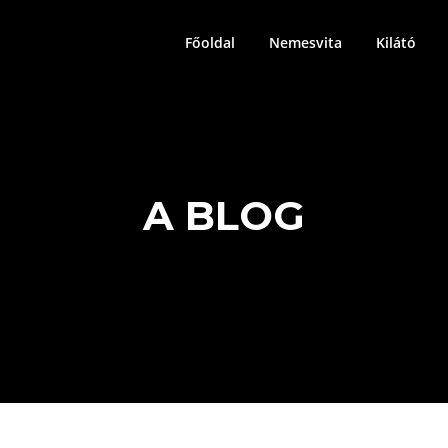
Főoldal
Nemesvita
Kilátó
A BLOG