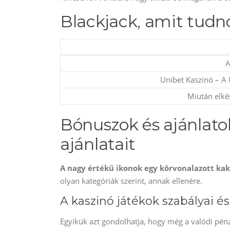
Blackjack, amit tudno
A
Unibet Kaszinó – A 
Miután elkés
Bónuszok és ajánlato
ajánlatait
A nagy értékű ikonok egy körvonalazott kak
olyan kategóriák szerint, annak ellenére.
A kaszinó játékok szabályai és
Egyikük azt gondolhatja, hogy még a valódi pénz