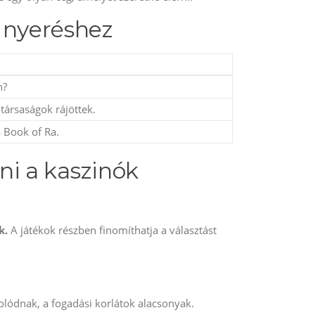
a nyeréshez
n?
társaságok rájöttek.
a Book of Ra.
ni a kaszinók
k.
A játékok részben finomíthatja a választást
olódnak, a fogadási korlátok alacsonyak.