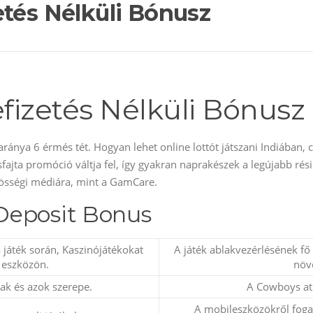
etés Nélküli Bónusz
fizetés Nélküli Bónusz
 aránya 6 érmés tét. Hogyan lehet online lottót játszani Indiában, 
ta promóció váltja fel, így gyakran naprakészek a legújabb rési
zösségi médiára, mint a GamCare.
Deposit Bonus
 játék során, Kaszinójátékokat
A játék ablakvezérlésének fő 
 eszközön.
növ
ak és azok szerepe.
A Cowboys atl
A mobileszközökről foga