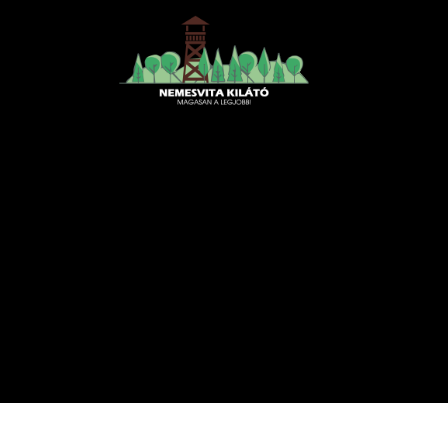
Ugrás
a
tartalomra