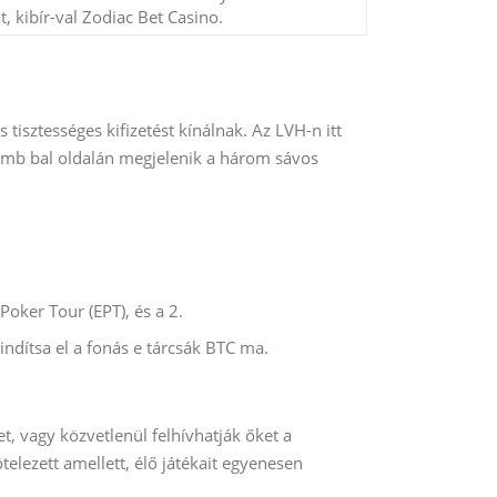
, kibír-val Zodiac Bet Casino.
isztességes kifizetést kínálnak. Az LVH-n itt
gomb bal oldalán megjelenik a három sávos
Poker Tour (EPT), és a 2.
indítsa el a fonás e tárcsák BTC ma.
t, vagy közvetlenül felhívhatják őket a
elezett amellett, élő játékait egyenesen