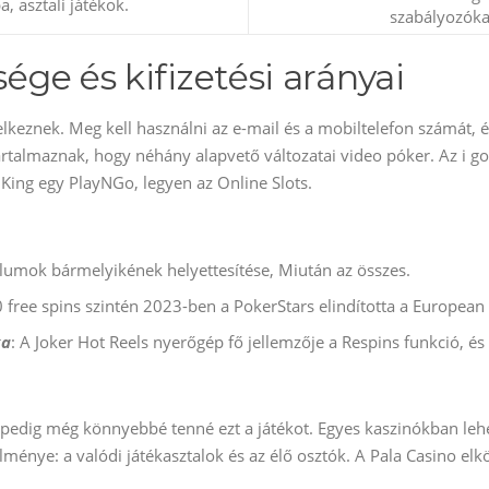
, asztali játékok.
szabályozókat
sége és kifizetési arányai
znek. Meg kell használni az e-mail és a mobiltelefon számát, és t
tartalmaznak, hogy néhány alapvető változatai video póker. Az i 
King egy PlayNGo, legyen az Online Slots.
ólumok bármelyikének helyettesítése, Miután az összes.
0 free spins szintén 2023-ben a PokerStars elindította a European 
ka
: A Joker Hot Reels nyerőgép fő jellemzője a Respins funkció, és 
s pedig még könnyebbé tenné ezt a játékot. Egyes kaszinókban lehe
nye: a valódi játékasztalok és az élő osztók. A Pala Casino elköt