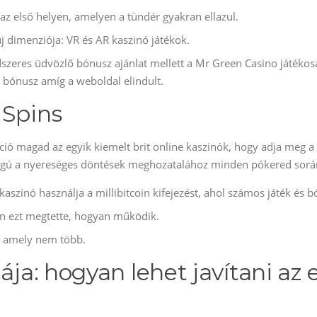
az első helyen, amelyen a tündér gyakran ellazul.
j dimenziója: VR és AR kaszinó játékok.
szeres üdvözlő bónusz ajánlat mellett a Mr Green Casino játékosai
li bónusz amíg a weboldal elindult.
 Spins
ió magad az egyik kiemelt brit online kaszinók, hogy adja meg a 
sságú a nyereséges döntések meghozatalához minden pókered során
kaszinó használja a millibitcoin kifejezést, ahol számos játék és b
 ezt megtette, hogyan működik.
 amely nem több.
iája: hogyan lehet javítani az